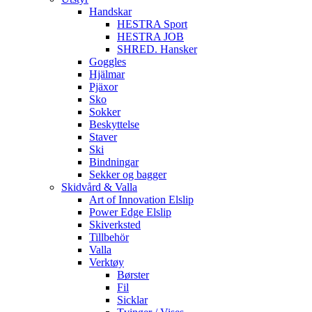
Handskar
HESTRA Sport
HESTRA JOB
SHRED. Hansker
Goggles
Hjälmar
Pjäxor
Sko
Sokker
Beskyttelse
Staver
Ski
Bindningar
Sekker og bagger
Skidvård & Valla
Art of Innovation Elslip
Power Edge Elslip
Skiverksted
Tillbehör
Valla
Verktøy
Børster
Fil
Sicklar