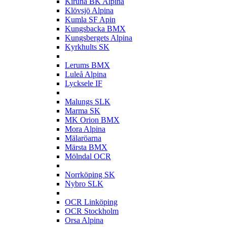
Kiruna BK Alpina
Klövsjö Alpina
Kumla SF Apin
Kungsbacka BMX
Kungsbergets Alpina
Kyrkhults SK
L
Lerums BMX
Luleå Alpina
Lycksele IF
M
Malungs SLK
Marma SK
MK Orion BMX
Mora Alpina
Mälaröarna
Märsta BMX
Mölndal OCR
N
Norrköping SK
Nybro SLK
O
OCR Linköping
OCR Stockholm
Orsa Alpina