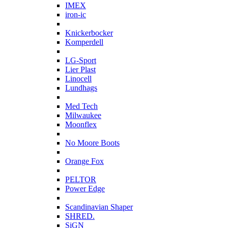
IMEX
iron-ic
K
Knickerbocker
Komperdell
L
LG-Sport
Lier Plast
Linocell
Lundhags
M
Med Tech
Milwaukee
Moonflex
N
No Moore Boots
O
Orange Fox
P
PELTOR
Power Edge
S
Scandinavian Shaper
SHRED.
SiGN