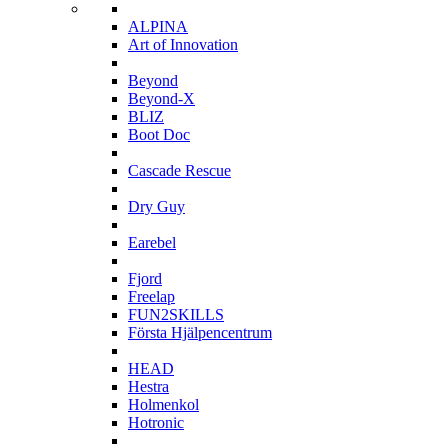
A
ALPINA
Art of Innovation
B
Beyond
Beyond-X
BLIZ
Boot Doc
C
Cascade Rescue
D
Dry Guy
E
Earebel
F
Fjord
Freelap
FUN2SKILLS
Första Hjälpencentrum
H
HEAD
Hestra
Holmenkol
Hotronic
I