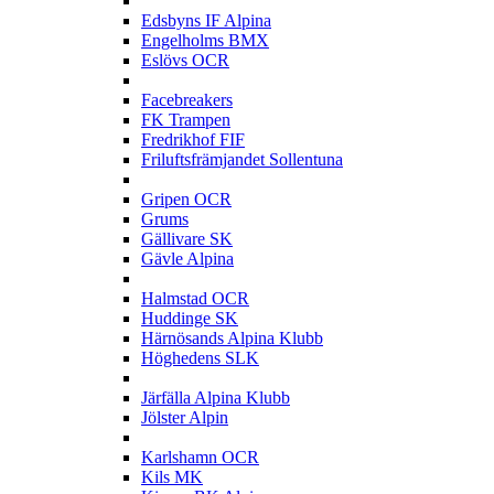
E
Edsbyns IF Alpina
Engelholms BMX
Eslövs OCR
F
Facebreakers
FK Trampen
Fredrikhof FIF
Friluftsfrämjandet Sollentuna
G
Gripen OCR
Grums
Gällivare SK
Gävle Alpina
H
Halmstad OCR
Huddinge SK
Härnösands Alpina Klubb
Höghedens SLK
J
Järfälla Alpina Klubb
Jölster Alpin
K
Karlshamn OCR
Kils MK