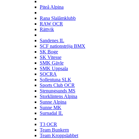
P
Piteå Alpina
R
Rana Slalåmklubb
RAW OCR
Rättvik
S
Sandenes IL
SCF nationströja BMX
SK Boge
SK Vitesse
SMK Gävle
SMK Uppsala
SOCRA
Sollentuna SLK
Sports Club OCR
Stenungsunds MS
Storklintens Alpina
Sunne Alpina
Sunne MK
Surnadal IL
T
T3 OCR
Team Bunkern
Team Kroppslabbet