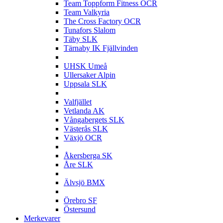
Team Toppform Fitness OCR
Team Valkyria
The Cross Factory OCR
Tunafors Slalom
Täby SLK
Tärnaby IK Fjällvinden
U
UHSK Umeå
Ullersaker Alpin
Uppsala SLK
V
Valfjället
Vetlanda AK
Vångabergets SLK
Västerås SLK
Växjö OCR
Å
Åkersberga SK
Åre SLK
Ä
Älvsjö BMX
Ö
Örebro SF
Östersund
Merkevarer