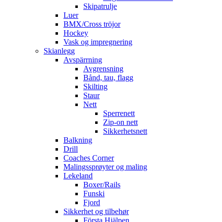
Skipatrulje
Luer
BMX/Cross tröjor
Hockey
Vask og impregnering
Skianlegg
Avspärrning
Avgrensning
Bånd, tau, flagg
Skilting
Staur
Nett
Sperrenett
Zip-on nett
Sikkerhetsnett
Balkning
Drill
Coaches Corner
Malingssprøyter og maling
Lekeland
Boxer/Rails
Funski
Fjord
Sikkerhet og tilbehør
Första Hjälpen