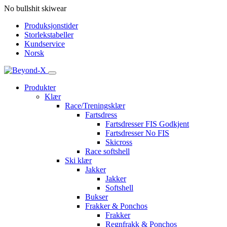
No bullshit skiwear
Produksjonstider
Storlekstabeller
Kundservice
Norsk
Produkter
Klær
Race/Treningsklær
Fartsdress
Fartsdresser FIS Godkjent
Fartsdresser No FIS
Skicross
Race softshell
Ski klær
Jakker
Jakker
Softshell
Bukser
Frakker & Ponchos
Frakker
Regnfrakk & Ponchos