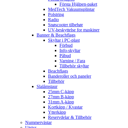
Första Hjälpen-paket
MedTech Vakuumsplintar
Polstring
Radio
Snøscooter tilbehør
UV-beskyttelse for maskiner
Banner & Beachflags
Skyltar i PC-plast
Förbud
Info-skyltar
Påbud
Varning / Fara
Tillbehör skyltar
Beachflags
Banderoller och paneler
Tillbehör
Slalåmstaur
25mm C-käpp
27mm B-käpp
31mm A-käpp
Kortkäpp / Kvastar
Ytterkäpp
Reservdelar & Tillbehör
Nummervästar
Utstyr