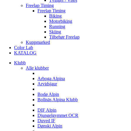
Tvinger / Vises
Freelap Timing
Freelap Timing
Biking
Motorbiking
Running
Skiing
Tilbehør Freelap
Kuppmarked
Color Lab
KATALOG
Klubb
Alle klubber
A
Arboga Alpina
Arvidsjaur
B
Bodø Alpin
Bollnäs Alpina Klubb
D
DIF Alpin
Djungelgymmet OCR
Duved IF
Dønski Alpin