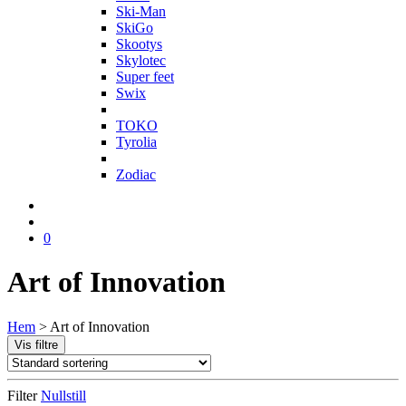
Ski-Man
SkiGo
Skootys
Skylotec
Super feet
Swix
T
TOKO
Tyrolia
Z
Zodiac
0
Art of Innovation
Hem
>
Art of Innovation
Vis filtre
Filter
Nullstill