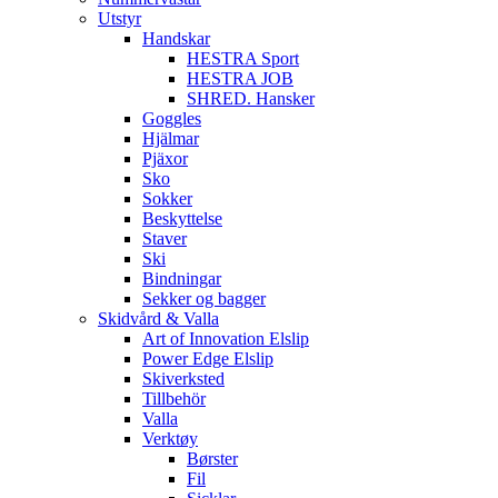
Utstyr
Handskar
HESTRA Sport
HESTRA JOB
SHRED. Hansker
Goggles
Hjälmar
Pjäxor
Sko
Sokker
Beskyttelse
Staver
Ski
Bindningar
Sekker og bagger
Skidvård & Valla
Art of Innovation Elslip
Power Edge Elslip
Skiverksted
Tillbehör
Valla
Verktøy
Børster
Fil