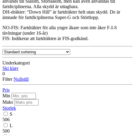
används till Slalom, Storslalom, men kan även användas till
fartdiciplinerna. Alla skydd är uttagbara.
DH-dräkter: “Down Hill” är fartdräkter helt utan skydd. De är
ämnade för fartdiciplinerna Super-G och Störtlopp.
NO-FIS: Fartdräkter för alla yngre åkare som inte åker F-I-S
tävlningar (under 16-år)
FIS: Indikerar att fartdräkten är FIS-godkänd.
Underkategori
Ski klær
0
Filter
Nullstill
Pris
Min
Maks
Storlek
S
506
L
500