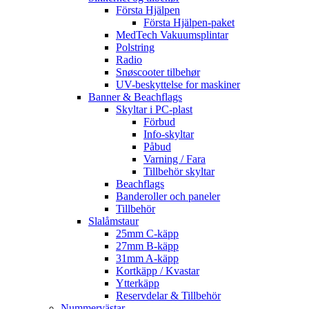
Första Hjälpen
Första Hjälpen-paket
MedTech Vakuumsplintar
Polstring
Radio
Snøscooter tilbehør
UV-beskyttelse for maskiner
Banner & Beachflags
Skyltar i PC-plast
Förbud
Info-skyltar
Påbud
Varning / Fara
Tillbehör skyltar
Beachflags
Banderoller och paneler
Tillbehör
Slalåmstaur
25mm C-käpp
27mm B-käpp
31mm A-käpp
Kortkäpp / Kvastar
Ytterkäpp
Reservdelar & Tillbehör
Nummervästar