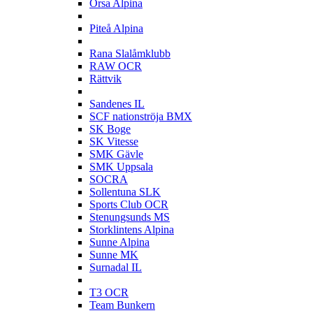
Orsa Alpina
P
Piteå Alpina
R
Rana Slalåmklubb
RAW OCR
Rättvik
S
Sandenes IL
SCF nationströja BMX
SK Boge
SK Vitesse
SMK Gävle
SMK Uppsala
SOCRA
Sollentuna SLK
Sports Club OCR
Stenungsunds MS
Storklintens Alpina
Sunne Alpina
Sunne MK
Surnadal IL
T
T3 OCR
Team Bunkern