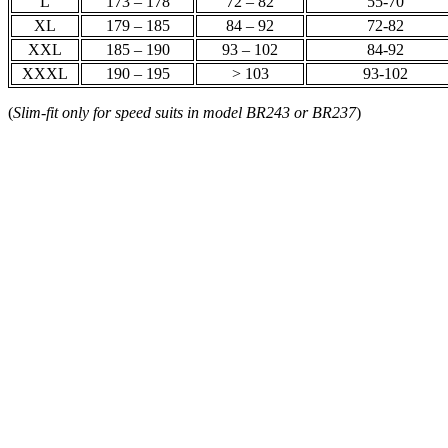
L
173 – 178
72 – 82
55-70
XL
179 – 185
84 – 92
72-82
XXL
185 – 190
93 – 102
84-92
XXXL
190 – 195
> 103
93-102
(
Slim-fit only for speed suits in model BR243 or BR237
)