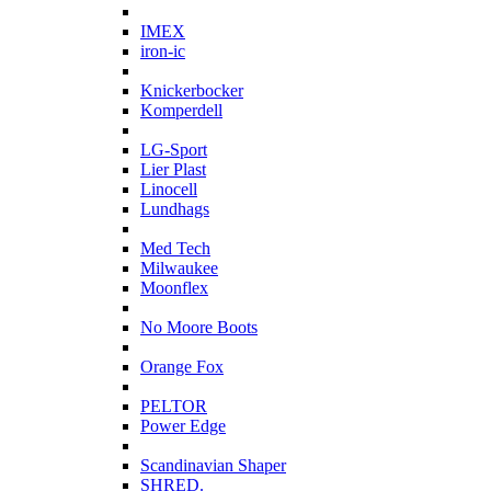
I
IMEX
iron-ic
K
Knickerbocker
Komperdell
L
LG-Sport
Lier Plast
Linocell
Lundhags
M
Med Tech
Milwaukee
Moonflex
N
No Moore Boots
O
Orange Fox
P
PELTOR
Power Edge
S
Scandinavian Shaper
SHRED.