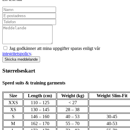
Jag godkänner att mina uppgifter sparas enligt vår
integritetspolicy
.
Skicka meddelande
Størrelseskart
Speed suits & training garments
Size
Length (cm)
Weight (kg)
Weight Slim-Fit
XXS
110 – 125
< 27
XS
130 – 145
28 – 38
S
146 – 160
40 – 53
30-45
M
162 – 170
55 – 70
40-53