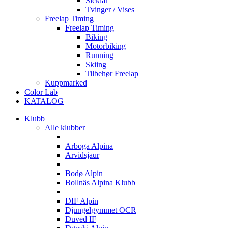
Sicklar
Tvinger / Vises
Freelap Timing
Freelap Timing
Biking
Motorbiking
Running
Skiing
Tilbehør Freelap
Kuppmarked
Color Lab
KATALOG
Klubb
Alle klubber
A
Arboga Alpina
Arvidsjaur
B
Bodø Alpin
Bollnäs Alpina Klubb
D
DIF Alpin
Djungelgymmet OCR
Duved IF