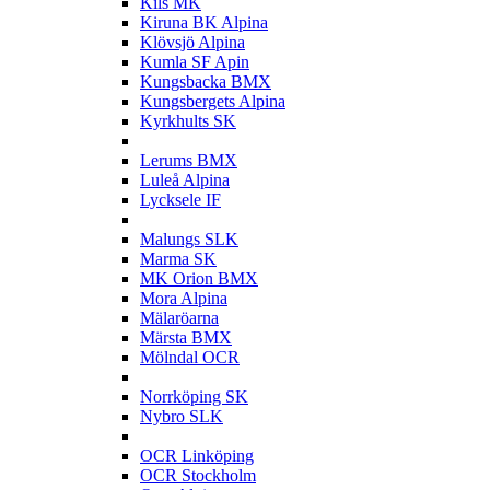
Kils MK
Kiruna BK Alpina
Klövsjö Alpina
Kumla SF Apin
Kungsbacka BMX
Kungsbergets Alpina
Kyrkhults SK
L
Lerums BMX
Luleå Alpina
Lycksele IF
M
Malungs SLK
Marma SK
MK Orion BMX
Mora Alpina
Mälaröarna
Märsta BMX
Mölndal OCR
N
Norrköping SK
Nybro SLK
O
OCR Linköping
OCR Stockholm