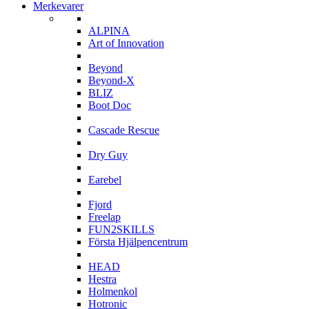
Merkevarer
A
ALPINA
Art of Innovation
B
Beyond
Beyond-X
BLIZ
Boot Doc
C
Cascade Rescue
D
Dry Guy
E
Earebel
F
Fjord
Freelap
FUN2SKILLS
Första Hjälpencentrum
H
HEAD
Hestra
Holmenkol
Hotronic