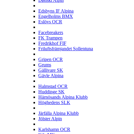
Dønski Alpin
E
Edsbyns IF Alpina
Engelholms BMX
Eslövs OCR
F
Facebreakers
FK Trampen
Fredrikhof FIF
Friluftsfrämjandet Sollentuna
G
Gripen OCR
Grums
Gällivare SK
Gävle Alpina
H
Halmstad OCR
Huddinge SK
Härnösands Alpina Klubb
Höghedens SLK
J
Järfälla Alpina Klubb
Jölster Alpin
K
Karlshamn OCR