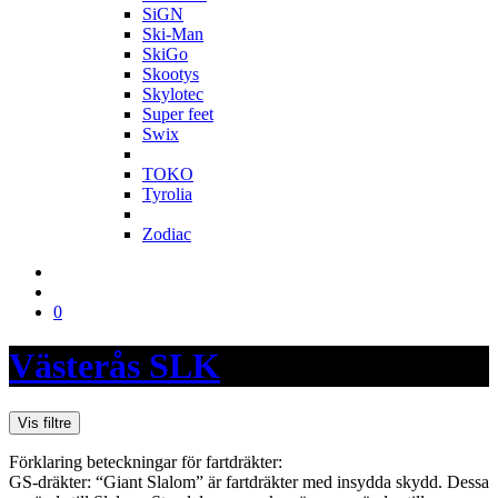
SiGN
Ski-Man
SkiGo
Skootys
Skylotec
Super feet
Swix
T
TOKO
Tyrolia
Z
Zodiac
0
Västerås SLK
Vis filtre
Förklaring beteckningar för fartdräkter:
GS-dräkter: “Giant Slalom” är fartdräkter med insydda skydd. Dessa