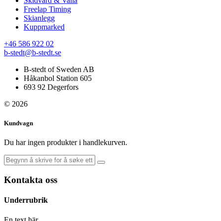
Skidvård & Valla
Freelap Timing
Skianlegg
Kuppmarked
+46 586 922 02
b-stedt@b-stedt.se
B-stedt of Sweden AB
Håkanbol Station 605
693 92 Degerfors
© 2026
Kundvagn
Du har ingen produkter i handlekurven.
Kontakta oss
Underrubrik
En text här