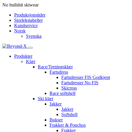
No bullshit skiwear
Produksjonstider
Storlekstabeller
Kundservice
Norsk
Svenska
Produkter
Klær
Race/Treningsklær
Fartsdress
Fartsdresser FIS Godkjent
Fartsdresser No FIS
Skicross
Race softshell
Ski klær
Jakker
Jakker
Softshell
Bukser
Frakker & Ponchos
Frakker