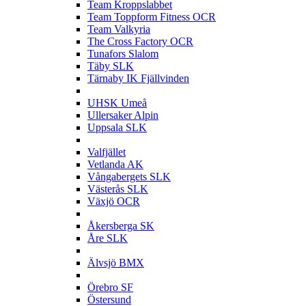
Team Kroppslabbet
Team Toppform Fitness OCR
Team Valkyria
The Cross Factory OCR
Tunafors Slalom
Täby SLK
Tärnaby IK Fjällvinden
U
UHSK Umeå
Ullersaker Alpin
Uppsala SLK
V
Valfjället
Vetlanda AK
Vångabergets SLK
Västerås SLK
Växjö OCR
Å
Åkersberga SK
Åre SLK
Ä
Älvsjö BMX
Ö
Örebro SF
Östersund