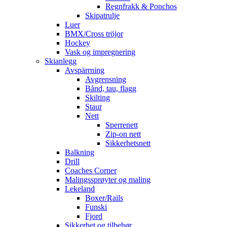
Regnfrakk & Ponchos
Skipatrulje
Luer
BMX/Cross tröjor
Hockey
Vask og impregnering
Skianlegg
Avspärrning
Avgrensning
Bånd, tau, flagg
Skilting
Staur
Nett
Sperrenett
Zip-on nett
Sikkerhetsnett
Balkning
Drill
Coaches Corner
Malingssprøyter og maling
Lekeland
Boxer/Rails
Funski
Fjord
Sikkerhet og tilbehør