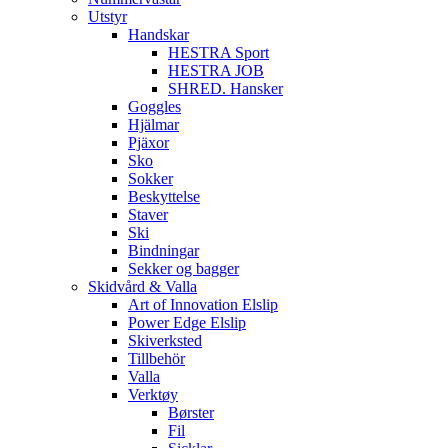
Utstyr
Handskar
HESTRA Sport
HESTRA JOB
SHRED. Hansker
Goggles
Hjälmar
Pjäxor
Sko
Sokker
Beskyttelse
Staver
Ski
Bindningar
Sekker og bagger
Skidvård & Valla
Art of Innovation Elslip
Power Edge Elslip
Skiverksted
Tillbehör
Valla
Verktøy
Børster
Fil