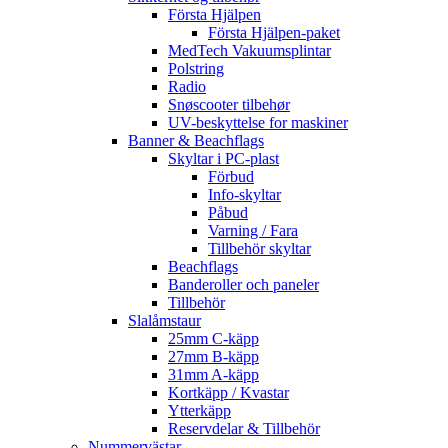
Första Hjälpen
Första Hjälpen-paket
MedTech Vakuumsplintar
Polstring
Radio
Snøscooter tilbehør
UV-beskyttelse for maskiner
Banner & Beachflags
Skyltar i PC-plast
Förbud
Info-skyltar
Påbud
Varning / Fara
Tillbehör skyltar
Beachflags
Banderoller och paneler
Tillbehör
Slalåmstaur
25mm C-käpp
27mm B-käpp
31mm A-käpp
Kortkäpp / Kvastar
Ytterkäpp
Reservdelar & Tillbehör
Nummervästar