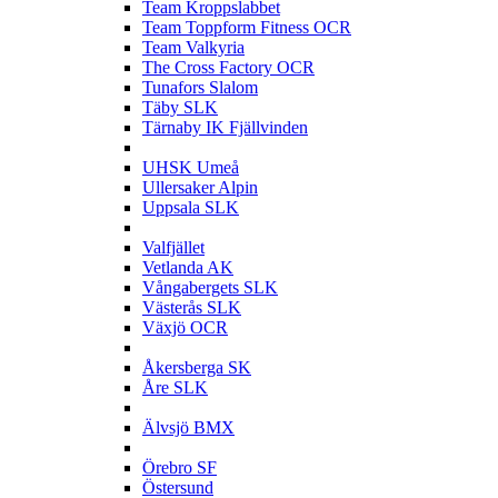
Team Kroppslabbet
Team Toppform Fitness OCR
Team Valkyria
The Cross Factory OCR
Tunafors Slalom
Täby SLK
Tärnaby IK Fjällvinden
U
UHSK Umeå
Ullersaker Alpin
Uppsala SLK
V
Valfjället
Vetlanda AK
Vångabergets SLK
Västerås SLK
Växjö OCR
Å
Åkersberga SK
Åre SLK
Ä
Älvsjö BMX
Ö
Örebro SF
Östersund