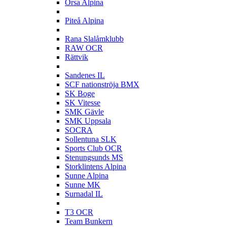
Orsa Alpina
P
Piteå Alpina
R
Rana Slalåmklubb
RAW OCR
Rättvik
S
Sandenes IL
SCF nationströja BMX
SK Boge
SK Vitesse
SMK Gävle
SMK Uppsala
SOCRA
Sollentuna SLK
Sports Club OCR
Stenungsunds MS
Storklintens Alpina
Sunne Alpina
Sunne MK
Surnadal IL
T
T3 OCR
Team Bunkern