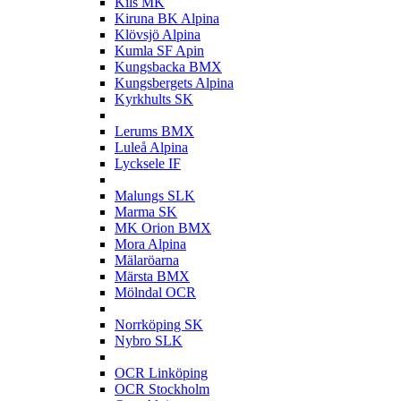
Kils MK
Kiruna BK Alpina
Klövsjö Alpina
Kumla SF Apin
Kungsbacka BMX
Kungsbergets Alpina
Kyrkhults SK
L
Lerums BMX
Luleå Alpina
Lycksele IF
M
Malungs SLK
Marma SK
MK Orion BMX
Mora Alpina
Mälaröarna
Märsta BMX
Mölndal OCR
N
Norrköping SK
Nybro SLK
O
OCR Linköping
OCR Stockholm