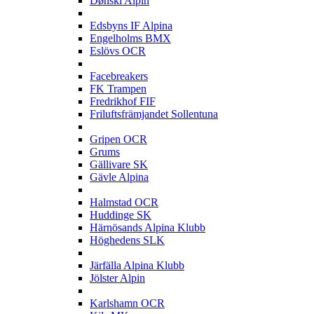
Dønski Alpin
E
Edsbyns IF Alpina
Engelholms BMX
Eslövs OCR
F
Facebreakers
FK Trampen
Fredrikhof FIF
Friluftsfrämjandet Sollentuna
G
Gripen OCR
Grums
Gällivare SK
Gävle Alpina
H
Halmstad OCR
Huddinge SK
Härnösands Alpina Klubb
Höghedens SLK
J
Järfälla Alpina Klubb
Jölster Alpin
K
Karlshamn OCR