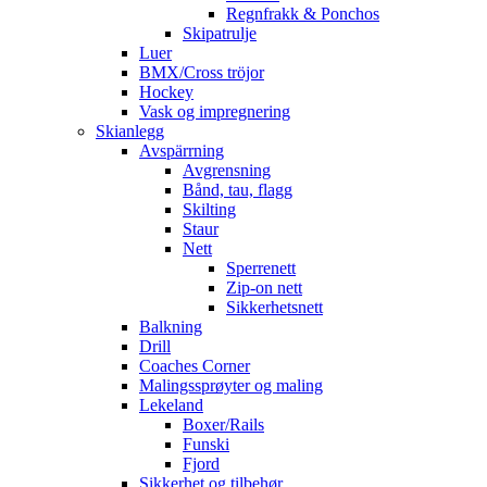
Regnfrakk & Ponchos
Skipatrulje
Luer
BMX/Cross tröjor
Hockey
Vask og impregnering
Skianlegg
Avspärrning
Avgrensning
Bånd, tau, flagg
Skilting
Staur
Nett
Sperrenett
Zip-on nett
Sikkerhetsnett
Balkning
Drill
Coaches Corner
Malingssprøyter og maling
Lekeland
Boxer/Rails
Funski
Fjord
Sikkerhet og tilbehør