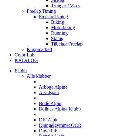
Sicklar
Tvinger / Vises
Freelap Timing
Freelap Timing
Biking
Motorbiking
Running
Skiing
Tilbehør Freelap
Kuppmarked
Color Lab
KATALOG
Klubb
Alle klubber
A
Arboga Alpina
Arvidsjaur
B
Bodø Alpin
Bollnäs Alpina Klubb
D
DIF Alpin
Djungelgymmet OCR
Duved IF