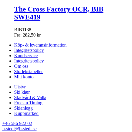
The Cross Factory OCR, BIB
SWE419
BIB1138
Fra:
282,50
kr
Köp- & leveransinformation
Integritetspolicy
Kundservice
Integritetspolicy
Om oss
Storlekstabeller
Mitt konto
Utstyr
Ski klær
Skidvård & Valla
Freelap Timing
Skianlegg
Kuppmarked
+46 586 922 02
b-stedt@b-stedt.se