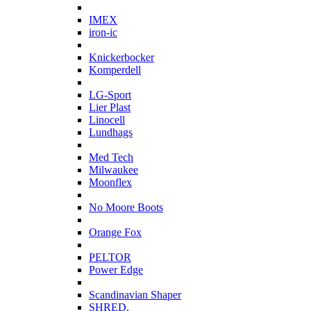
I
IMEX
iron-ic
K
Knickerbocker
Komperdell
L
LG-Sport
Lier Plast
Linocell
Lundhags
M
Med Tech
Milwaukee
Moonflex
N
No Moore Boots
O
Orange Fox
P
PELTOR
Power Edge
S
Scandinavian Shaper
SHRED.