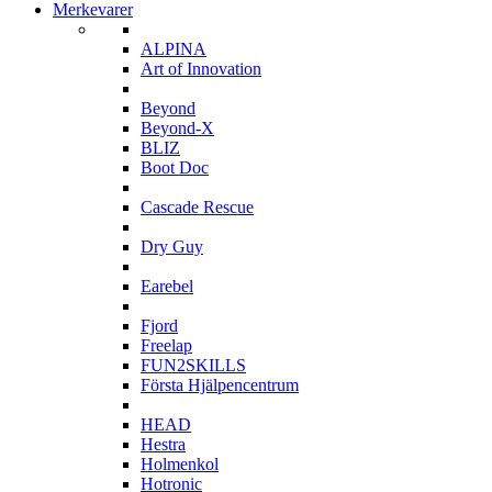
Merkevarer
A
ALPINA
Art of Innovation
B
Beyond
Beyond-X
BLIZ
Boot Doc
C
Cascade Rescue
D
Dry Guy
E
Earebel
F
Fjord
Freelap
FUN2SKILLS
Första Hjälpencentrum
H
HEAD
Hestra
Holmenkol
Hotronic