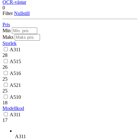
OCR-västar
0
Filter
Nullstill
Pris
Min
Maks
Storlek
A311
28
A515
26
A516
25
A521
25
A510
18
Modellkod
A311
17
A311