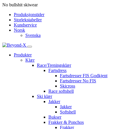
No bullshit skiwear
Produksjonstider
Storlekstabeller
Kundservice
Norsk
Svenska
Produkter
Klær
Race/Treningsklær
Fartsdress
Fartsdresser FIS Godkjent
Fartsdresser No FIS
Skicross
Race softshell
Ski klær
Jakker
Jakker
Softshell
Bukser
Frakker & Ponchos
Frakker