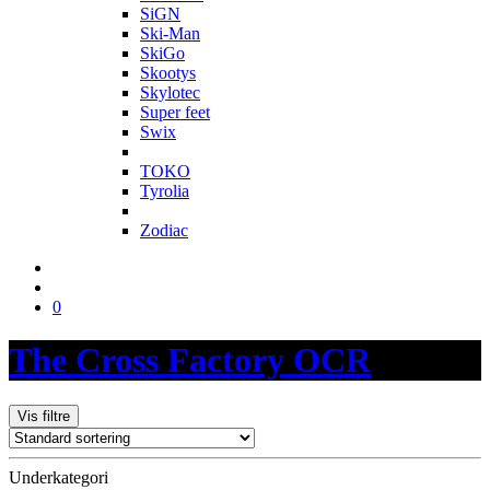
SiGN
Ski-Man
SkiGo
Skootys
Skylotec
Super feet
Swix
T
TOKO
Tyrolia
Z
Zodiac
0
The Cross Factory OCR
Vis filtre
Underkategori