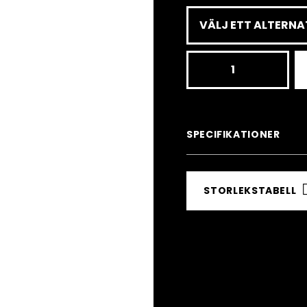
Kiruna
BK,
FIS
GS
SPECIFIKATIONER
suit,
Slim
STORLEKSTABELL
Fit
mängd