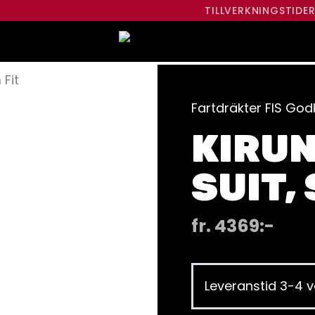
TILLVERKNINGSTIDE
 Fit
Fartdräkter FIS Go
KIRUN
SUIT, 
fr.
4369
:-
Leveranstid 3-4 v