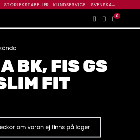
R
STORLEKSTABELLER
KUNDSERVICE
SVENSKA
0
dkända
A BK, FIS GS
SLIM FIT
eckor om varan ej finns på lager