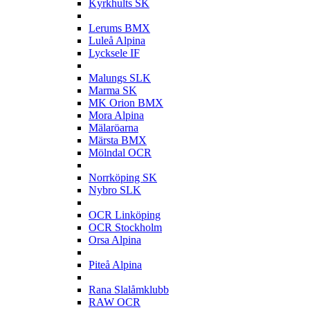
Kyrkhults SK
L
Lerums BMX
Luleå Alpina
Lycksele IF
M
Malungs SLK
Marma SK
MK Orion BMX
Mora Alpina
Mälaröarna
Märsta BMX
Mölndal OCR
N
Norrköping SK
Nybro SLK
O
OCR Linköping
OCR Stockholm
Orsa Alpina
P
Piteå Alpina
R
Rana Slalåmklubb
RAW OCR