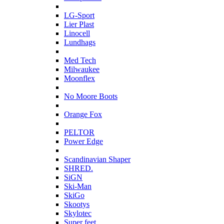
L
LG-Sport
Lier Plast
Linocell
Lundhags
M
Med Tech
Milwaukee
Moonflex
N
No Moore Boots
O
Orange Fox
P
PELTOR
Power Edge
S
Scandinavian Shaper
SHRED.
SiGN
Ski-Man
SkiGo
Skootys
Skylotec
Super feet