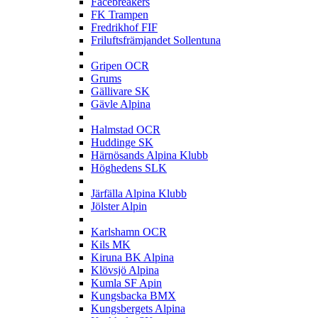
Facebreakers
FK Trampen
Fredrikhof FIF
Friluftsfrämjandet Sollentuna
G
Gripen OCR
Grums
Gällivare SK
Gävle Alpina
H
Halmstad OCR
Huddinge SK
Härnösands Alpina Klubb
Höghedens SLK
J
Järfälla Alpina Klubb
Jölster Alpin
K
Karlshamn OCR
Kils MK
Kiruna BK Alpina
Klövsjö Alpina
Kumla SF Apin
Kungsbacka BMX
Kungsbergets Alpina