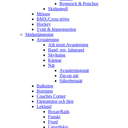
Regnrock & Ponchos
Skidpatrull
Mössor
BMX/Cross tröjor
Hockey
Tvätt & Impregnering
Skidanläggning
Avspärrning
Allt inom Avspärrning
Band, rep, falggspel
Skyltning
Käppar
Nät
Avspärrningsnät
Zip-on nät
Säkerhetsnät
Balkning
Borrning
Coaches Corner
Färgsprutor och färg
Lekland
Boxar/Rails
Funski
Fjord
Längdlekis