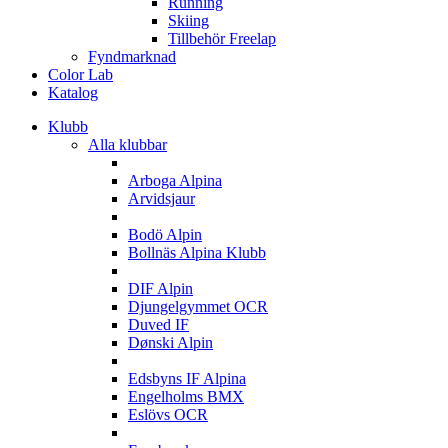
Running
Skiing
Tillbehör Freelap
Fyndmarknad
Color Lab
Katalog
Klubb
Alla klubbar
A
Arboga Alpina
Arvidsjaur
B
Bodö Alpin
Bollnäs Alpina Klubb
D
DIF Alpin
Djungelgymmet OCR
Duved IF
Dønski Alpin
E
Edsbyns IF Alpina
Engelholms BMX
Eslövs OCR
F