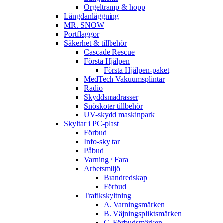
Orgeltramp & hopp
Längdanläggning
MR. SNOW
Portflaggor
Säkerhet & tillbehör
Cascade Rescue
Första Hjälpen
Första Hjälpen-paket
MedTech Vakuumsplintar
Radio
Skyddsmadrasser
Snöskoter tillbehör
UV-skydd maskinpark
Skyltar i PC-plast
Förbud
Info-skyltar
Påbud
Varning / Fara
Arbetsmiljö
Brandredskap
Förbud
Trafikskyltning
A. Varningsmärken
B. Väjningspliktsmärken
C. Förbudsmärken