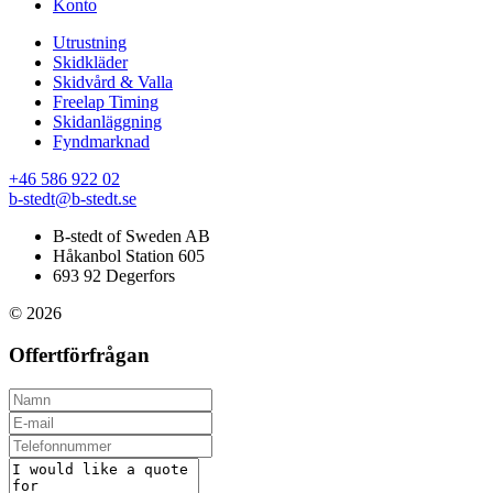
Konto
Utrustning
Skidkläder
Skidvård & Valla
Freelap Timing
Skidanläggning
Fyndmarknad
+46 586 922 02
b-stedt@b-stedt.se
B-stedt of Sweden AB
Håkanbol Station 605
693 92 Degerfors
© 2026
Offertförfrågan