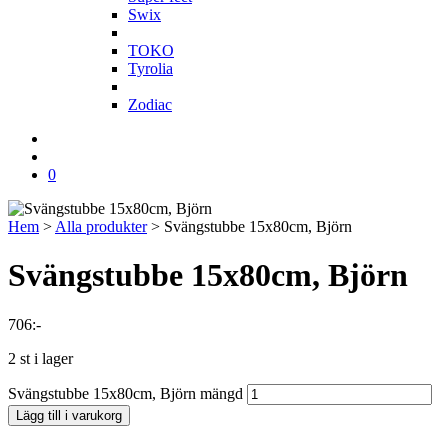
Swix
T
TOKO
Tyrolia
Z
Zodiac
0
Hem
>
Alla produkter
>
Svängstubbe 15x80cm, Björn
Svängstubbe 15x80cm, Björn
706
:-
2 st i lager
Svängstubbe 15x80cm, Björn mängd
Lägg till i varukorg