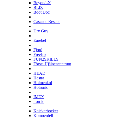
Beyond-X
BLIZ
Boot Doc
C
Cascade Rescue
D
Dry Guy
E
Earebel
F
Fjord
Freelap
FUN2SKILLS
Första Hjälpencentrum
H
HEAD
Hestra
Holmenkol
Hotronic
I
IMEX
iron-ic
K
Knickerbocker
Komperdell