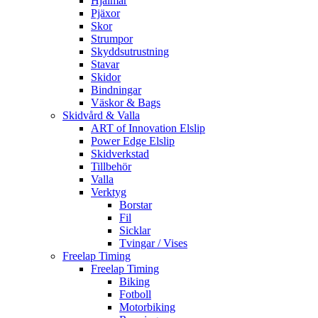
Hjälmar
Pjäxor
Skor
Strumpor
Skyddsutrustning
Stavar
Skidor
Bindningar
Väskor & Bags
Skidvård & Valla
ART of Innovation Elslip
Power Edge Elslip
Skidverkstad
Tillbehör
Valla
Verktyg
Borstar
Fil
Sicklar
Tvingar / Vises
Freelap Timing
Freelap Timing
Biking
Fotboll
Motorbiking