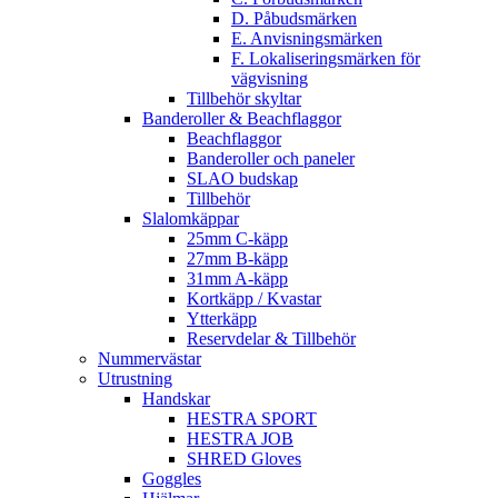
D. Påbudsmärken
E. Anvisningsmärken
F. Lokaliseringsmärken för
vägvisning
Tillbehör skyltar
Banderoller & Beachflaggor
Beachflaggor
Banderoller och paneler
SLAO budskap
Tillbehör
Slalomkäppar
25mm C-käpp
27mm B-käpp
31mm A-käpp
Kortkäpp / Kvastar
Ytterkäpp
Reservdelar & Tillbehör
Nummervästar
Utrustning
Handskar
HESTRA SPORT
HESTRA JOB
SHRED Gloves
Goggles