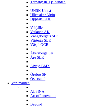
Tärnaby IK Fjällvinden
U
UHSK Umeå
Ullersaker Alpin
Uppsala SLK
V
Valfjället
Vetlanda AK
Vångabergets SLK
Västerås SLK
Växjö OCR
Å
Åkersberga SK
Åre SLK
Ä
Älvsjö BMX
Ö
Örebro SF
Östersund
Varumärken
A
ALPINA
Art of Innovation
B
Beyond