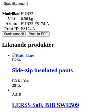
Specifikationer
Modellkod
FUN35
Vikt
0.56 kg
Art.nr.
FUN35-FS174-A
Print-ID
FS174 A
Storlekstabell
Produkt PDF
Liknande produkter
B264
Side-zip insulated pants
BXK1024
2815
:-
A310
LERSS Sail, BIB SWE509