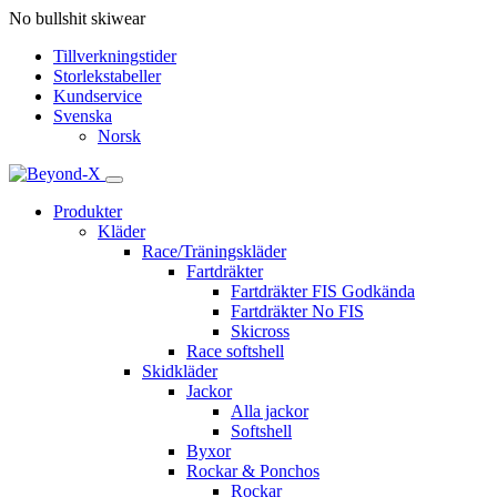
No bullshit skiwear
Tillverkningstider
Storlekstabeller
Kundservice
Svenska
Norsk
Produkter
Kläder
Race/Träningskläder
Fartdräkter
Fartdräkter FIS Godkända
Fartdräkter No FIS
Skicross
Race softshell
Skidkläder
Jackor
Alla jackor
Softshell
Byxor
Rockar & Ponchos
Rockar