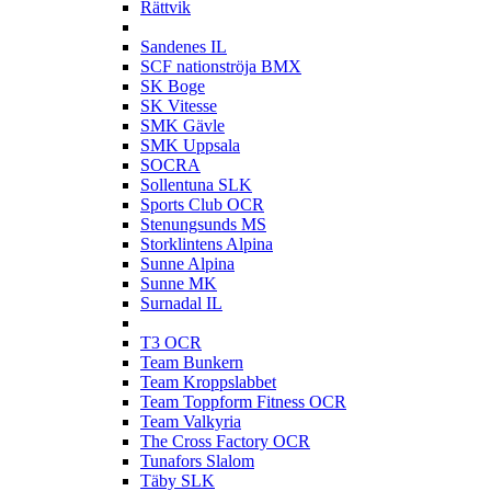
Rättvik
S
Sandenes IL
SCF nationströja BMX
SK Boge
SK Vitesse
SMK Gävle
SMK Uppsala
SOCRA
Sollentuna SLK
Sports Club OCR
Stenungsunds MS
Storklintens Alpina
Sunne Alpina
Sunne MK
Surnadal IL
T
T3 OCR
Team Bunkern
Team Kroppslabbet
Team Toppform Fitness OCR
Team Valkyria
The Cross Factory OCR
Tunafors Slalom
Täby SLK