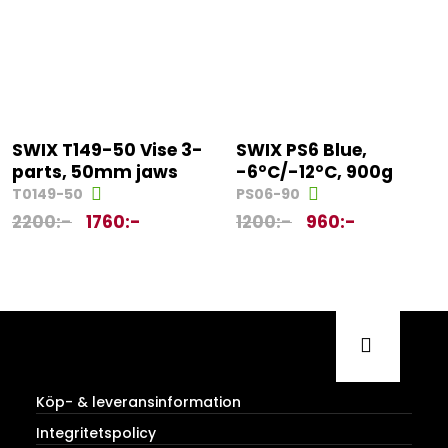
SWIX T149-50 Vise 3-
SWIX PS6 Blue,
parts, 50mm jaws
-6°C/-12°C, 900g
T0149-50
PS06-90
2200
:-
1760
:-
1200
:-
960
:-
Köp- & leveransinformation
Integritetspolicy