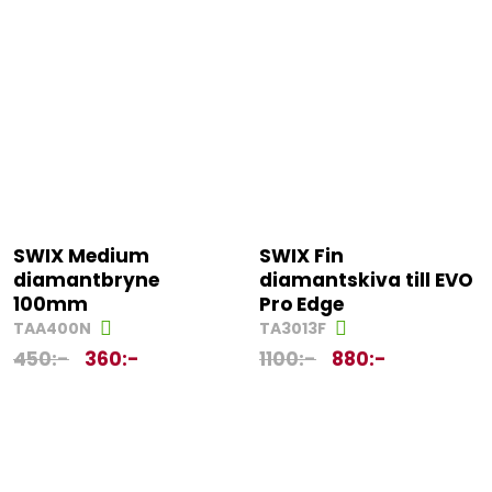
SWIX Medium
SWIX Fin
diamantbryne
diamantskiva till EVO
100mm
Pro Edge
TAA400N
TA3013F
450
:-
360
:-
1100
:-
880
:-