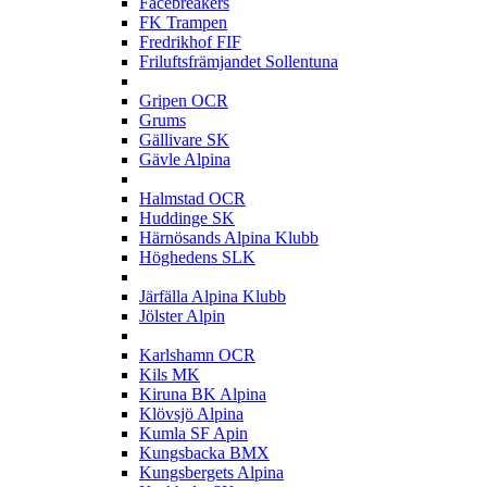
Facebreakers
FK Trampen
Fredrikhof FIF
Friluftsfrämjandet Sollentuna
G
Gripen OCR
Grums
Gällivare SK
Gävle Alpina
H
Halmstad OCR
Huddinge SK
Härnösands Alpina Klubb
Höghedens SLK
J
Järfälla Alpina Klubb
Jölster Alpin
K
Karlshamn OCR
Kils MK
Kiruna BK Alpina
Klövsjö Alpina
Kumla SF Apin
Kungsbacka BMX
Kungsbergets Alpina