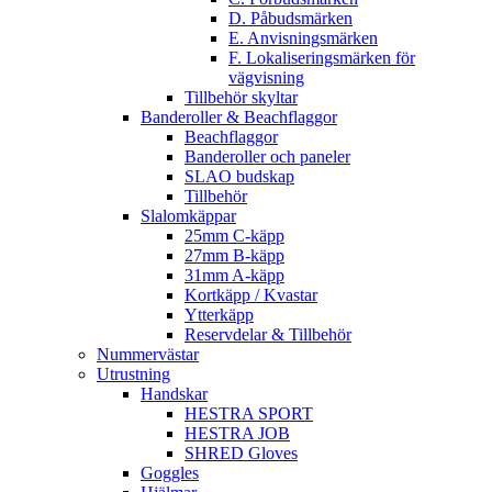
D. Påbudsmärken
E. Anvisningsmärken
F. Lokaliseringsmärken för
vägvisning
Tillbehör skyltar
Banderoller & Beachflaggor
Beachflaggor
Banderoller och paneler
SLAO budskap
Tillbehör
Slalomkäppar
25mm C-käpp
27mm B-käpp
31mm A-käpp
Kortkäpp / Kvastar
Ytterkäpp
Reservdelar & Tillbehör
Nummervästar
Utrustning
Handskar
HESTRA SPORT
HESTRA JOB
SHRED Gloves
Goggles