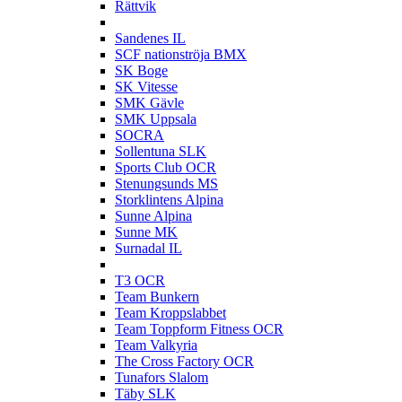
Rättvik
S
Sandenes IL
SCF nationströja BMX
SK Boge
SK Vitesse
SMK Gävle
SMK Uppsala
SOCRA
Sollentuna SLK
Sports Club OCR
Stenungsunds MS
Storklintens Alpina
Sunne Alpina
Sunne MK
Surnadal IL
T
T3 OCR
Team Bunkern
Team Kroppslabbet
Team Toppform Fitness OCR
Team Valkyria
The Cross Factory OCR
Tunafors Slalom
Täby SLK