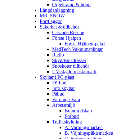
Orgeltramp & hopp
Längdanläggning
MR. SNOW
Portflaggor
Säkerhet & tillbehör
Cascade Rescue
Första Hjälpen
Första Hjälpen-paket
MedTech Vakuumsplintar
Radio
Skyddsmadrasser
Snöskoter tillbehör
UV-skydd maskinpark
Skyltar i PC-plast
Förbud
Info-skyltar
Påbud
Varning / Fara
Arbetsmiljö
Brandredskap
Förbud
Trafikskyltning
A. Varningsmärken
B. Väjningspliktsmärken
C. Förbudsmärken