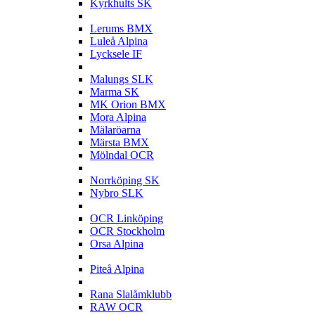
Kyrkhults SK
L
Lerums BMX
Luleå Alpina
Lycksele IF
M
Malungs SLK
Marma SK
MK Orion BMX
Mora Alpina
Mälaröarna
Märsta BMX
Mölndal OCR
N
Norrköping SK
Nybro SLK
O
OCR Linköping
OCR Stockholm
Orsa Alpina
P
Piteå Alpina
R
Rana Slalåmklubb
RAW OCR