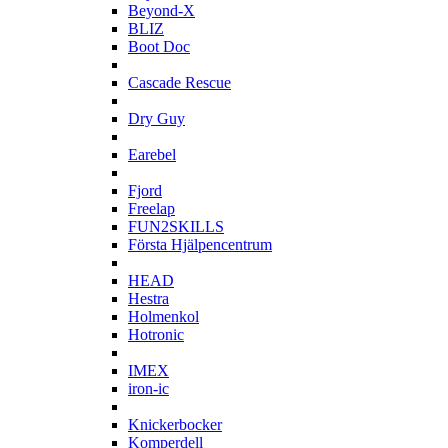
Beyond-X
BLIZ
Boot Doc
C
Cascade Rescue
D
Dry Guy
E
Earebel
F
Fjord
Freelap
FUN2SKILLS
Första Hjälpencentrum
H
HEAD
Hestra
Holmenkol
Hotronic
I
IMEX
iron-ic
K
Knickerbocker
Komperdell