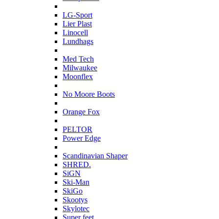
L
LG-Sport
Lier Plast
Linocell
Lundhags
M
Med Tech
Milwaukee
Moonflex
N
No Moore Boots
O
Orange Fox
P
PELTOR
Power Edge
S
Scandinavian Shaper
SHRED.
SiGN
Ski-Man
SkiGo
Skootys
Skylotec
Super feet