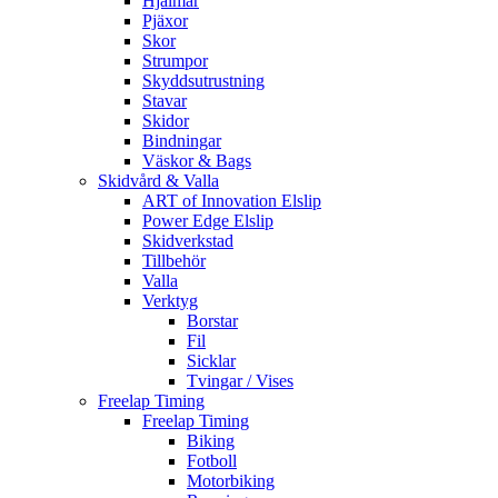
Hjälmar
Pjäxor
Skor
Strumpor
Skyddsutrustning
Stavar
Skidor
Bindningar
Väskor & Bags
Skidvård & Valla
ART of Innovation Elslip
Power Edge Elslip
Skidverkstad
Tillbehör
Valla
Verktyg
Borstar
Fil
Sicklar
Tvingar / Vises
Freelap Timing
Freelap Timing
Biking
Fotboll
Motorbiking