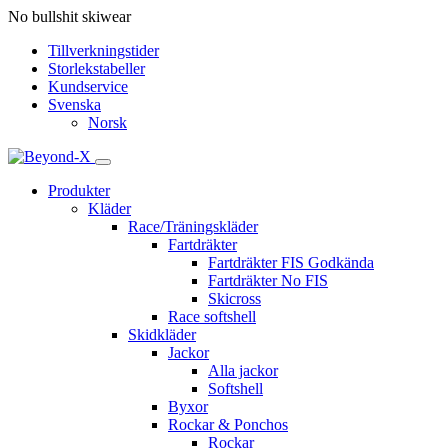
No bullshit skiwear
Tillverkningstider
Storlekstabeller
Kundservice
Svenska
Norsk
Produkter
Kläder
Race/Träningskläder
Fartdräkter
Fartdräkter FIS Godkända
Fartdräkter No FIS
Skicross
Race softshell
Skidkläder
Jackor
Alla jackor
Softshell
Byxor
Rockar & Ponchos
Rockar