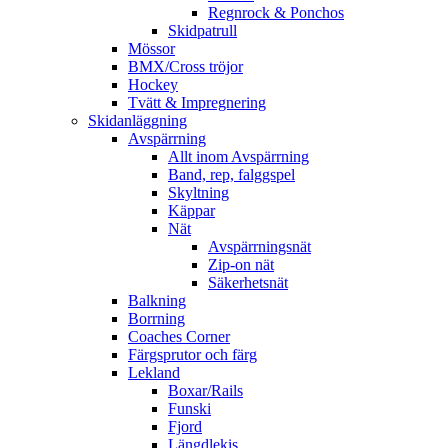
Regnrock & Ponchos
Skidpatrull
Mössor
BMX/Cross tröjor
Hockey
Tvätt & Impregnering
Skidanläggning
Avspärrning
Allt inom Avspärrning
Band, rep, falggspel
Skyltning
Käppar
Nät
Avspärrningsnät
Zip-on nät
Säkerhetsnät
Balkning
Borrning
Coaches Corner
Färgsprutor och färg
Lekland
Boxar/Rails
Funski
Fjord
Längdlekis