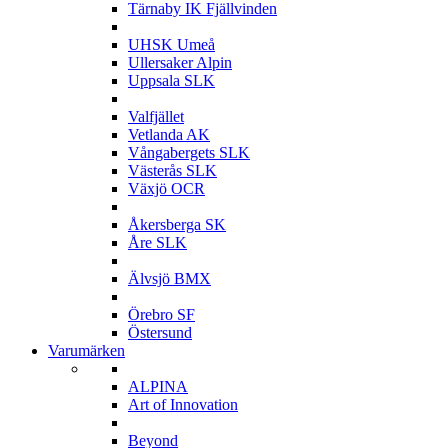
Tärnaby IK Fjällvinden
U
UHSK Umeå
Ullersaker Alpin
Uppsala SLK
V
Valfjället
Vetlanda AK
Vångabergets SLK
Västerås SLK
Växjö OCR
Å
Åkersberga SK
Åre SLK
Ä
Älvsjö BMX
Ö
Örebro SF
Östersund
Varumärken
A
ALPINA
Art of Innovation
B
Beyond