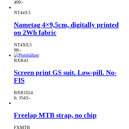
499
:-
NT4x9.5
Nametag 4×9,5cm, digitally printed
on 2Wh fabric
NT4X9,5
98
:-
BXR43
Screen print GS suit. Low-pill. No-
FIS
BXR1024
fr.
3543
:-
Freelap MTB strap, no chip
FXMTB