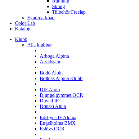
Running
Skiing
Tillbehör Freelap
Fyndmarknad
Color Lab
Katalog
Klubb
Alla klubbar
A
Arboga Alpina
Arvidsjaur
B
Bodö Alpin
Bollnäs Alpina Klubb
D
DIF Alpin
Djungelgymmet OCR
Duved IF
Dønski Alpin
E
Edsbyns IF Alpina
Engelholms BMX
Eslövs OCR
F