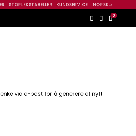
ER
STORLEKSTABELLER
KUNDSERVICE
NORSK
0
lenke via e-post for å generere et nytt