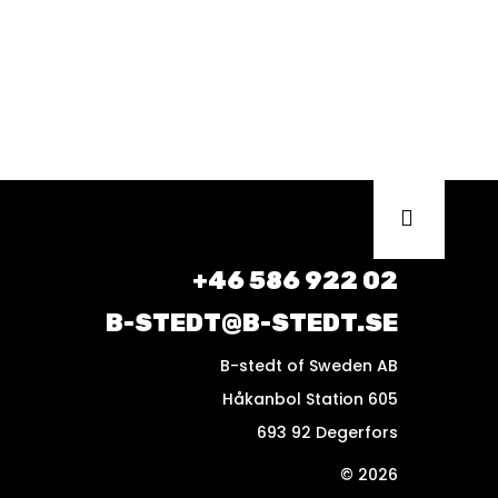
+46 586 922 02
B-STEDT@B-STEDT.SE
B-stedt of Sweden AB
Håkanbol Station 605
693 92 Degerfors
© 2026