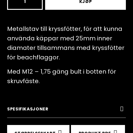
KJØP
long,
25mm
rod
Metallstav till kryssfötter, för att kunna
with
använda käppar med 25mm inner
bolt
diamater tillsammans med kryssfötter
M12-
för beachflaggor.
1.75
Med M12 – 1,75 gäng bult i botten för
antall
skruvfäste.
SPESIFIKASJONER