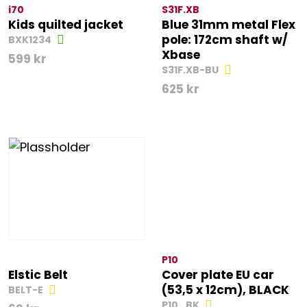
i70
S31F.XB
Kids quilted jacket
Blue 31mm metal Flex
pole: 172cm shaft w/
BXK1234
Xbase
599
kr
S31F.XB-BU
625
kr
P10
Elstic Belt
Cover plate EU car
(53,5 x 12cm), BLACK
BELT-E
P10_BK