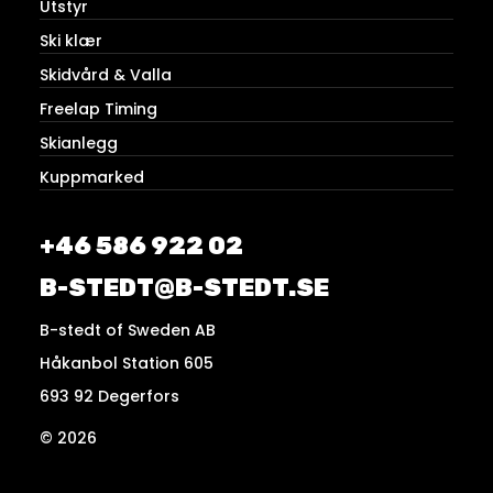
Utstyr
Ski klær
Skidvård & Valla
Freelap Timing
Skianlegg
Kuppmarked
+46 586 922 02
B-STEDT@B-STEDT.SE
B-stedt of Sweden AB
Håkanbol Station 605
693 92 Degerfors
© 2026