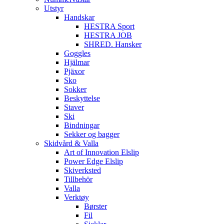
Utstyr
Handskar
HESTRA Sport
HESTRA JOB
SHRED. Hansker
Goggles
Hjälmar
Pjäxor
Sko
Sokker
Beskyttelse
Staver
Ski
Bindningar
Sekker og bagger
Skidvård & Valla
Art of Innovation Elslip
Power Edge Elslip
Skiverksted
Tillbehör
Valla
Verktøy
Børster
Fil