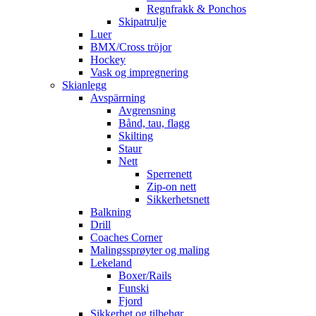
Regnfrakk & Ponchos
Skipatrulje
Luer
BMX/Cross tröjor
Hockey
Vask og impregnering
Skianlegg
Avspärrning
Avgrensning
Bånd, tau, flagg
Skilting
Staur
Nett
Sperrenett
Zip-on nett
Sikkerhetsnett
Balkning
Drill
Coaches Corner
Malingssprøyter og maling
Lekeland
Boxer/Rails
Funski
Fjord
Sikkerhet og tilbehør