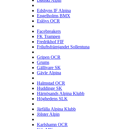
Dønski Alpin
E
Edsbyns IF Alpina
Engelholms BMX
Eslövs OCR
F
Facebreakers
FK Trampen
Fredrikhof FIF
Friluftsfrämjandet Sollentuna
G
Gripen OCR
Grums
Gällivare SK
Gävle Alpina
H
Halmstad OCR
Huddinge SK
Härnösands Alpina Klubb
Höghedens SLK
J
Järfälla Alpina Klubb
Jölster Alpin
K
Karlshamn OCR