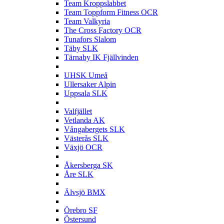
Team Kroppslabbet
Team Toppform Fitness OCR
Team Valkyria
The Cross Factory OCR
Tunafors Slalom
Täby SLK
Tärnaby IK Fjällvinden
U
UHSK Umeå
Ullersaker Alpin
Uppsala SLK
V
Valfjället
Vetlanda AK
Vångabergets SLK
Västerås SLK
Växjö OCR
Å
Åkersberga SK
Åre SLK
Ä
Älvsjö BMX
Ö
Örebro SF
Östersund