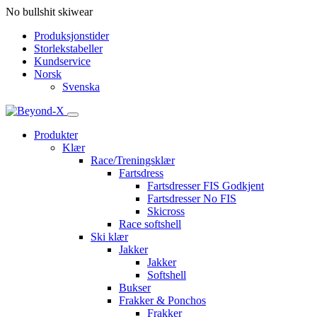
No bullshit skiwear
Produksjonstider
Storlekstabeller
Kundservice
Norsk
Svenska
Produkter
Klær
Race/Treningsklær
Fartsdress
Fartsdresser FIS Godkjent
Fartsdresser No FIS
Skicross
Race softshell
Ski klær
Jakker
Jakker
Softshell
Bukser
Frakker & Ponchos
Frakker