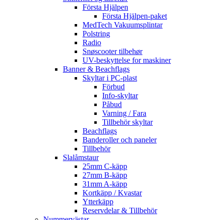
Första Hjälpen
Första Hjälpen-paket
MedTech Vakuumsplintar
Polstring
Radio
Snøscooter tilbehør
UV-beskyttelse for maskiner
Banner & Beachflags
Skyltar i PC-plast
Förbud
Info-skyltar
Påbud
Varning / Fara
Tillbehör skyltar
Beachflags
Banderoller och paneler
Tillbehör
Slalåmstaur
25mm C-käpp
27mm B-käpp
31mm A-käpp
Kortkäpp / Kvastar
Ytterkäpp
Reservdelar & Tillbehör
Nummervästar