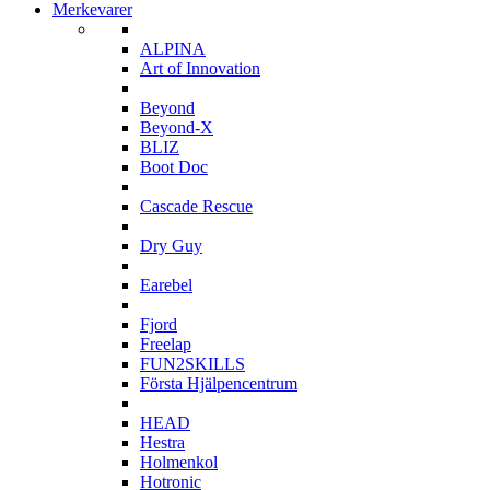
Merkevarer
A
ALPINA
Art of Innovation
B
Beyond
Beyond-X
BLIZ
Boot Doc
C
Cascade Rescue
D
Dry Guy
E
Earebel
F
Fjord
Freelap
FUN2SKILLS
Första Hjälpencentrum
H
HEAD
Hestra
Holmenkol
Hotronic