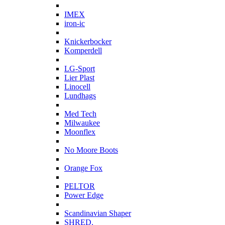
I
IMEX
iron-ic
K
Knickerbocker
Komperdell
L
LG-Sport
Lier Plast
Linocell
Lundhags
M
Med Tech
Milwaukee
Moonflex
N
No Moore Boots
O
Orange Fox
P
PELTOR
Power Edge
S
Scandinavian Shaper
SHRED.