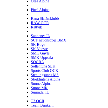
Orsa Alpina
P
Piteå Alpina
R
Rana Slalåmklubb
RAW OCR
Rättvik
S
Sandenes IL
SCF nationströja BMX
SK Boge
SK Vitesse
SMK Gävle
SMK Uppsala
SOCRA
Sollentuna SLK
Sports Club OCR
Stenungsunds MS
Storklintens Alpina
Sunne Alpina
Sunne MK
Surnadal IL
T
T3 OCR
Team Bunkern