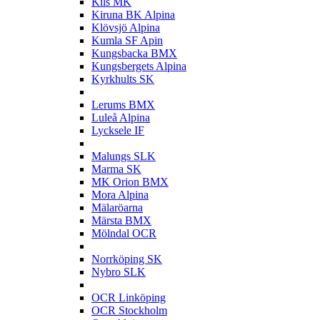
Kils MK
Kiruna BK Alpina
Klövsjö Alpina
Kumla SF Apin
Kungsbacka BMX
Kungsbergets Alpina
Kyrkhults SK
L
Lerums BMX
Luleå Alpina
Lycksele IF
M
Malungs SLK
Marma SK
MK Orion BMX
Mora Alpina
Mälaröarna
Märsta BMX
Mölndal OCR
N
Norrköping SK
Nybro SLK
O
OCR Linköping
OCR Stockholm