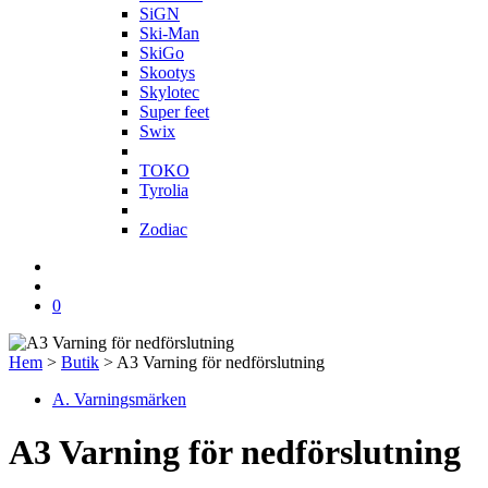
SiGN
Ski-Man
SkiGo
Skootys
Skylotec
Super feet
Swix
T
TOKO
Tyrolia
Z
Zodiac
0
Hem
>
Butik
>
A3 Varning för nedförslutning
A. Varningsmärken
A3 Varning för nedförslutning