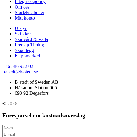
Integritetspolicy
Om oss
Storlekstabeller
Mitt konto
Utstyr
Ski klær
Skidvård & Valla
Freelap Timing
Skianlegg
Kuppmarked
+46 586 922 02
b-stedt@b-stedt.se
B-stedt of Sweden AB
Håkanbol Station 605
693 92 Degerfors
© 2026
Forespørsel om kostnadsoverslag