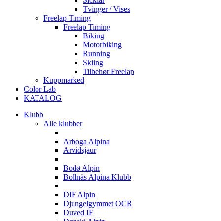
Sicklar
Tvinger / Vises
Freelap Timing
Freelap Timing
Biking
Motorbiking
Running
Skiing
Tilbehør Freelap
Kuppmarked
Color Lab
KATALOG
Klubb
Alle klubber
A
Arboga Alpina
Arvidsjaur
B
Bodø Alpin
Bollnäs Alpina Klubb
D
DIF Alpin
Djungelgymmet OCR
Duved IF