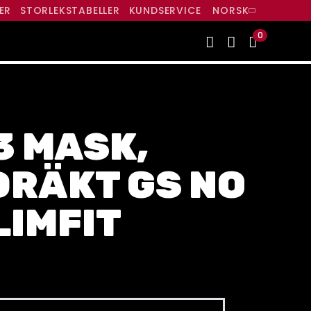
ER
STORLEKSTABELLER
KUNDSERVICE
NORSK
0
3 MASK,
DRÄKT GS NO
LIMFIT