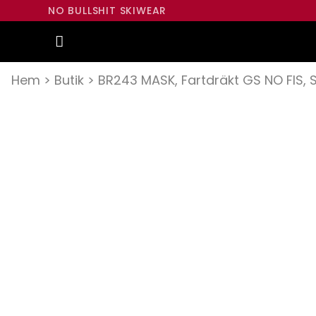
NO BULLSHIT SKIWEAR
Hem
>
Butik
>
BR243 MASK, Fartdräkt GS NO FIS, S