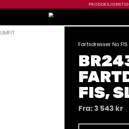
PRODUKSJONSTID
LIMFIT
Fartsdresser No FIS
BR24
FART
FIS, S
Fra:
3 543
kr