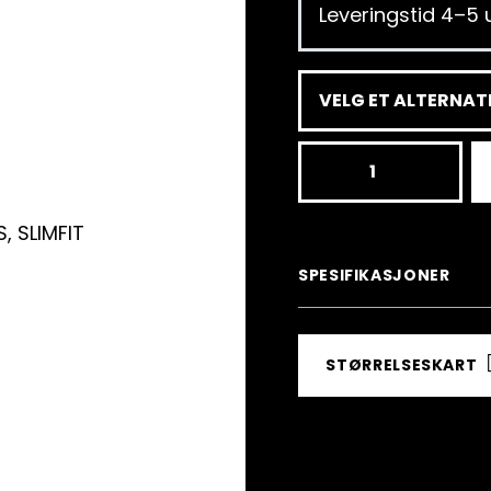
Leveringstid 4–5 u
BR243
MASK,
Fartdräkt
GS
SPESIFIKASJONER
NO
FIS,
STØRRELSESKART
SLIMFIT
antall