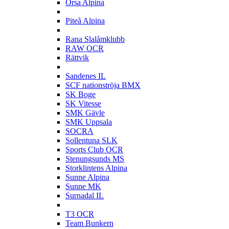
Orsa Alpina
P
Piteå Alpina
R
Rana Slalåmklubb
RAW OCR
Rättvik
S
Sandenes IL
SCF nationströja BMX
SK Boge
SK Vitesse
SMK Gävle
SMK Uppsala
SOCRA
Sollentuna SLK
Sports Club OCR
Stenungsunds MS
Storklintens Alpina
Sunne Alpina
Sunne MK
Surnadal IL
T
T3 OCR
Team Bunkern