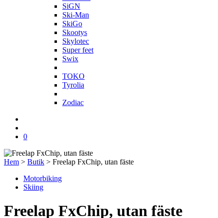
SiGN
Ski-Man
SkiGo
Skootys
Skylotec
Super feet
Swix
T
TOKO
Tyrolia
Z
Zodiac
0
Hem
>
Butik
>
Freelap FxChip, utan fäste
Motorbiking
Skiing
Freelap FxChip, utan fäste