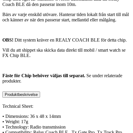
Coach BLE då den passerar inom 10m.
Bärs av varje enskild utövare. Hanterar tiden lokalt från start till mål
och känner av när den passerar start, mellantid eller målgång.
OBS!
Ditt system kräver en REALY COACH BLE för detta chip.
Vill du att shippet ska skicka data direkt till mobil / smart watch se
FX Chip BLE.
Fäste för Chip behöver väljas till separat.
Se under relaterade
produkter.
Produktbeskrivelse
Technical Sheet:
• Dimensions: 36 x 48 x 14mm
• Weight: 17g
• Technology: Radio transmission
• Compatibility: Relay Coach BLE , Tx Gate Pro, Tx Track Pro,