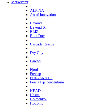
Merkevarer
A
ALPINA
Art of Innovation
B
Beyond
Beyond-X
BLIZ
Boot Doc
C
Cascade Rescue
D
Dry Guy
E
Earebel
F
Fjord
Freelap
FUN2SKILLS
Första Hjälpencentrum
H
HEAD
Hestra
Holmenkol
Hotronic