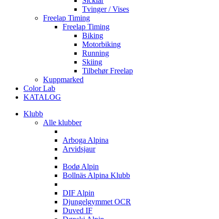
Sicklar
Tvinger / Vises
Freelap Timing
Freelap Timing
Biking
Motorbiking
Running
Skiing
Tilbehør Freelap
Kuppmarked
Color Lab
KATALOG
Klubb
Alle klubber
A
Arboga Alpina
Arvidsjaur
B
Bodø Alpin
Bollnäs Alpina Klubb
D
DIF Alpin
Djungelgymmet OCR
Duved IF