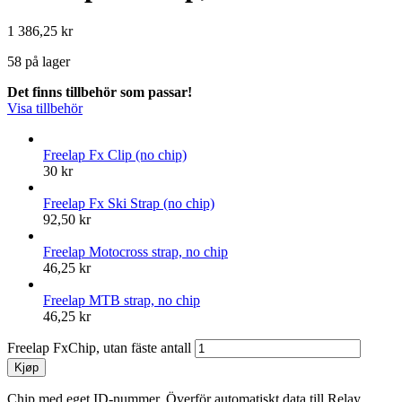
1 386,25
kr
58 på lager
Det finns tillbehör som passar!
Visa tillbehör
Freelap Fx Clip (no chip)
30
kr
Freelap Fx Ski Strap (no chip)
92,50
kr
Freelap Motocross strap, no chip
46,25
kr
Freelap MTB strap, no chip
46,25
kr
Freelap FxChip, utan fäste antall
Kjøp
Chip med eget ID-nummer. Överför automatiskt data till Relay