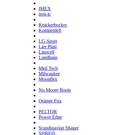
I
IMEX
iron-ic
K
Knickerbocker
Komperdell
L
LG-Sport
Lier Plast
Linocell
Lundhags
M
Med Tech
Milwaukee
Moonflex
N
No Moore Boots
O
Orange Fox
P
PELTOR
Power Edge
S
Scandinavian Shaper
SHRED.