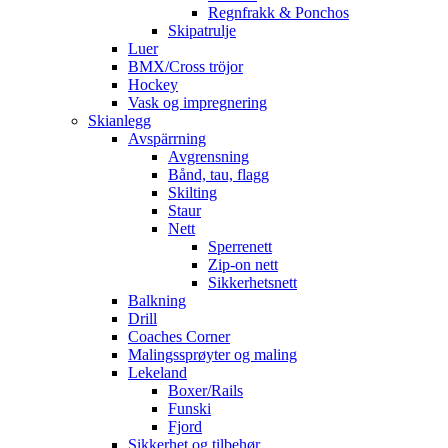
Regnfrakk & Ponchos
Skipatrulje
Luer
BMX/Cross tröjor
Hockey
Vask og impregnering
Skianlegg
Avspärrning
Avgrensning
Bånd, tau, flagg
Skilting
Staur
Nett
Sperrenett
Zip-on nett
Sikkerhetsnett
Balkning
Drill
Coaches Corner
Malingssprøyter og maling
Lekeland
Boxer/Rails
Funski
Fjord
Sikkerhet og tilbehør