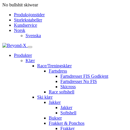
No bullshit skiwear
Produksjonstider
Storlekstabeller
Kundservice
Norsk
Svenska
Produkter
Klær
Race/Treningsklær
Fartsdress
Fartsdresser FIS Godkjent
Fartsdresser No FIS
Skicross
Race softshell
Ski klær
Jakker
Jakker
Softshell
Bukser
Frakker & Ponchos
Frakker