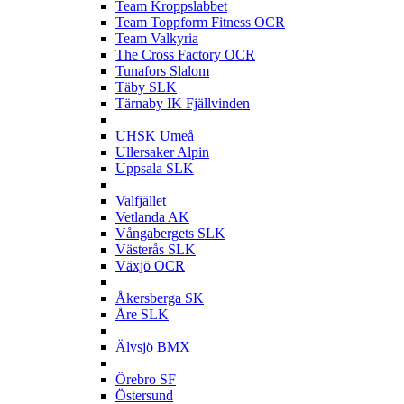
Team Kroppslabbet
Team Toppform Fitness OCR
Team Valkyria
The Cross Factory OCR
Tunafors Slalom
Täby SLK
Tärnaby IK Fjällvinden
U
UHSK Umeå
Ullersaker Alpin
Uppsala SLK
V
Valfjället
Vetlanda AK
Vångabergets SLK
Västerås SLK
Växjö OCR
Å
Åkersberga SK
Åre SLK
Ä
Älvsjö BMX
Ö
Örebro SF
Östersund