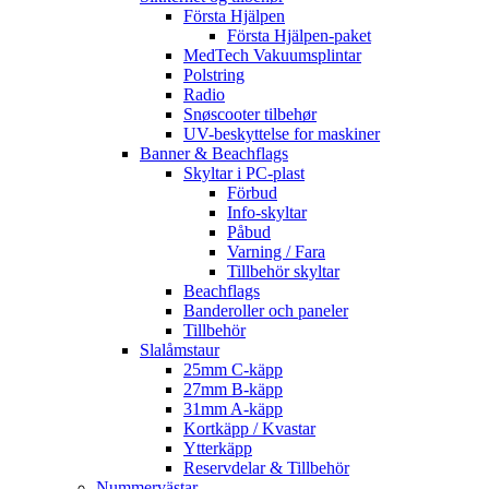
Första Hjälpen
Första Hjälpen-paket
MedTech Vakuumsplintar
Polstring
Radio
Snøscooter tilbehør
UV-beskyttelse for maskiner
Banner & Beachflags
Skyltar i PC-plast
Förbud
Info-skyltar
Påbud
Varning / Fara
Tillbehör skyltar
Beachflags
Banderoller och paneler
Tillbehör
Slalåmstaur
25mm C-käpp
27mm B-käpp
31mm A-käpp
Kortkäpp / Kvastar
Ytterkäpp
Reservdelar & Tillbehör
Nummervästar