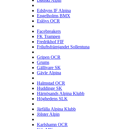
Dønski Alpin
E
Edsbyns IF Alpina
Engelholms BMX
Eslövs OCR
F
Facebreakers
FK Trampen
Fredrikhof FIF
Friluftsfrämjandet Sollentuna
G
Gripen OCR
Grums
Gällivare SK
Gävle Alpina
H
Halmstad OCR
Huddinge SK
Härnösands Alpina Klubb
Höghedens SLK
J
Järfälla Alpina Klubb
Jölster Alpin
K
Karlshamn OCR