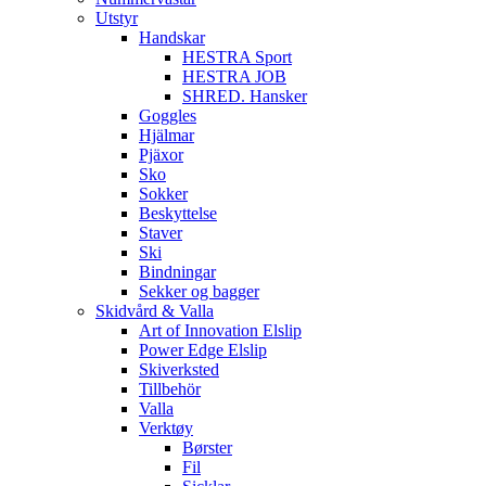
Utstyr
Handskar
HESTRA Sport
HESTRA JOB
SHRED. Hansker
Goggles
Hjälmar
Pjäxor
Sko
Sokker
Beskyttelse
Staver
Ski
Bindningar
Sekker og bagger
Skidvård & Valla
Art of Innovation Elslip
Power Edge Elslip
Skiverksted
Tillbehör
Valla
Verktøy
Børster
Fil