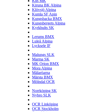
Kils MK
Kiruna BK Alpina
Klövsjö Alpina
Kumla SF Apin
Kungsbacka BMX
Kungsbergets Alpina
Kyrkhults SK
L
Lerums BMX
Luleå Alpina
Lycksele IF
M
Malungs SLK
Marma SK
MK Orion BMX
Mora Alpina
Mälaröarna
Märsta BMX
Mölndal OCR
N
Norrköping SK
Nybro SLK
O
OCR Linköping
OCR Stockholm