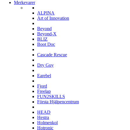
Merkevarer
A
ALPINA
Art of Innovation
B
Beyond
Beyond-X
BLIZ
Boot Doc
C
Cascade Rescue
D
Dry Guy
E
Earebel
F
Fjord
Freelap
FUN2SKILLS
Första Hjälpencentrum
H
HEAD
Hestra
Holmenkol
Hotronic