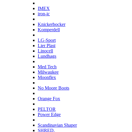
I
IMEX
iron-ic
K
Knickerbocker
Komperdell
L
LG-Sport
Lier Plast
Linocell
Lundhags
M
Med Tech
Milwaukee
Moonflex
N
No Moore Boots
O
Orange Fox
P
PELTOR
Power Edge
S
Scandinavian Shaper
SHRED.