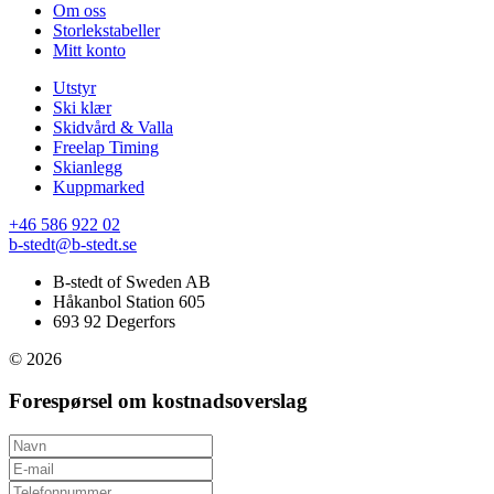
Om oss
Storlekstabeller
Mitt konto
Utstyr
Ski klær
Skidvård & Valla
Freelap Timing
Skianlegg
Kuppmarked
+46 586 922 02
b-stedt@b-stedt.se
B-stedt of Sweden AB
Håkanbol Station 605
693 92 Degerfors
© 2026
Forespørsel om kostnadsoverslag