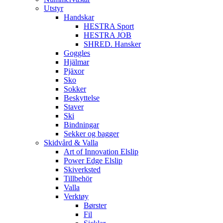
Utstyr
Handskar
HESTRA Sport
HESTRA JOB
SHRED. Hansker
Goggles
Hjälmar
Pjäxor
Sko
Sokker
Beskyttelse
Staver
Ski
Bindningar
Sekker og bagger
Skidvård & Valla
Art of Innovation Elslip
Power Edge Elslip
Skiverksted
Tillbehör
Valla
Verktøy
Børster
Fil