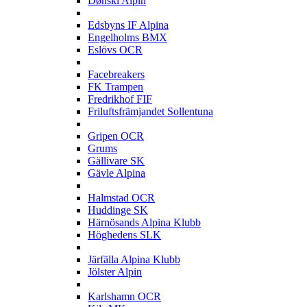
Dønski Alpin
E
Edsbyns IF Alpina
Engelholms BMX
Eslövs OCR
F
Facebreakers
FK Trampen
Fredrikhof FIF
Friluftsfrämjandet Sollentuna
G
Gripen OCR
Grums
Gällivare SK
Gävle Alpina
H
Halmstad OCR
Huddinge SK
Härnösands Alpina Klubb
Höghedens SLK
J
Järfälla Alpina Klubb
Jölster Alpin
K
Karlshamn OCR