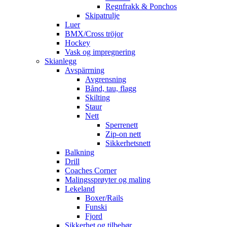
Regnfrakk & Ponchos
Skipatrulje
Luer
BMX/Cross tröjor
Hockey
Vask og impregnering
Skianlegg
Avspärrning
Avgrensning
Bånd, tau, flagg
Skilting
Staur
Nett
Sperrenett
Zip-on nett
Sikkerhetsnett
Balkning
Drill
Coaches Corner
Malingssprøyter og maling
Lekeland
Boxer/Rails
Funski
Fjord
Sikkerhet og tilbehør