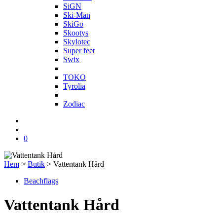
SiGN
Ski-Man
SkiGo
Skootys
Skylotec
Super feet
Swix
T
TOKO
Tyrolia
Z
Zodiac
0
Hem
>
Butik
>
Vattentank Hård
Beachflags
Vattentank Hård