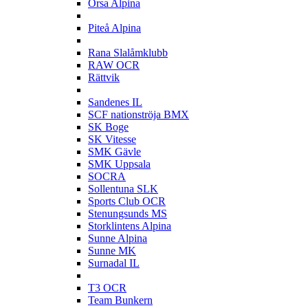
Orsa Alpina
P
Piteå Alpina
R
Rana Slalåmklubb
RAW OCR
Rättvik
S
Sandenes IL
SCF nationströja BMX
SK Boge
SK Vitesse
SMK Gävle
SMK Uppsala
SOCRA
Sollentuna SLK
Sports Club OCR
Stenungsunds MS
Storklintens Alpina
Sunne Alpina
Sunne MK
Surnadal IL
T
T3 OCR
Team Bunkern