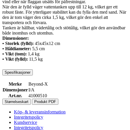
vind eller när flaggan utsätts för påfrestningar.
När den är fylld väger vattentanken upp till 12 kg, vilket ger ett
robust fäste. För ytterligare stabilitet kan du fylla den med sand. När
den är tom väger den cirka 1,5 kg, vilket gör den enkel att
transportera och förvara.
Tanken är hållbar, vädertålig och stöttålig, vilket gör den användbar
både inomhus och utomhus.
Dimensioner:
• Storlek (fylld):
45x45x12 cm
• Håldiameter:
5,5 cm
• Vikt (tom):
1,4 kg
• Vikt (fylld):
11,5 kg
Spesifikasjoner
Merke
Beyond-X
Dimensjoner
I/A
Art.nr.
41000510
Størrelseskart
Produkt PDF
Köp- & leveransinformation
Integritetspolicy
Kundservice
Integritetspolicy