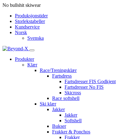
No bullshit skiwear
Produksjonstider
Storlekstabeller
Kundservice
Norsk
Svenska
Produkter
Klær
Race/Treningsklær
Fartsdress
Fartsdresser FIS Godkjent
Fartsdresser No FIS
Skicross
Race softshell
Ski klær
Jakker
Jakker
Softshell
Bukser
Frakker & Ponchos
Frakker