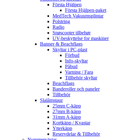
Första Hjälpen
Första Hjälpen-paket
MedTech Vakuumsplintar
Polstring
Radio
Snøscooter tilbehør
UV-beskyttelse for maskiner
Banner & Beachflags
Skyltar i PC-plast
Förbud
Info-skyltar
Påbud
Varning / Fara
Tillbehör skyltar
Beachflags
Banderoller och paneler
Tillbehör
Slalåmstaur
25mm C-käpp
27mm B-käpp
31mm A-käpp
Kortkäpp / Kvastar
Ytterkäpp
Reservdelar & Tillbehör
Nummervästar