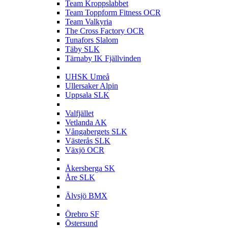
Team Kroppslabbet
Team Toppform Fitness OCR
Team Valkyria
The Cross Factory OCR
Tunafors Slalom
Täby SLK
Tärnaby IK Fjällvinden
U
UHSK Umeå
Ullersaker Alpin
Uppsala SLK
V
Valfjället
Vetlanda AK
Vångabergets SLK
Västerås SLK
Växjö OCR
Å
Åkersberga SK
Åre SLK
Ä
Älvsjö BMX
Ö
Örebro SF
Östersund