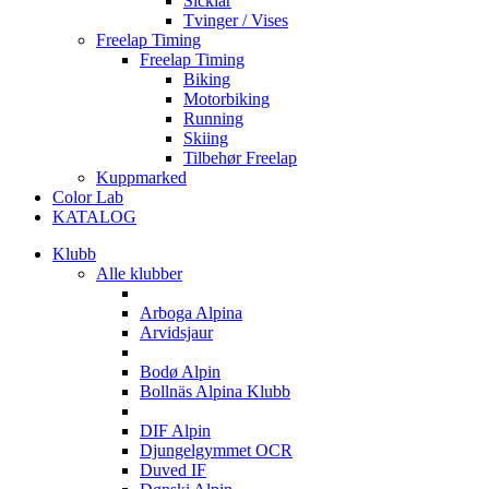
Sicklar
Tvinger / Vises
Freelap Timing
Freelap Timing
Biking
Motorbiking
Running
Skiing
Tilbehør Freelap
Kuppmarked
Color Lab
KATALOG
Klubb
Alle klubber
A
Arboga Alpina
Arvidsjaur
B
Bodø Alpin
Bollnäs Alpina Klubb
D
DIF Alpin
Djungelgymmet OCR
Duved IF