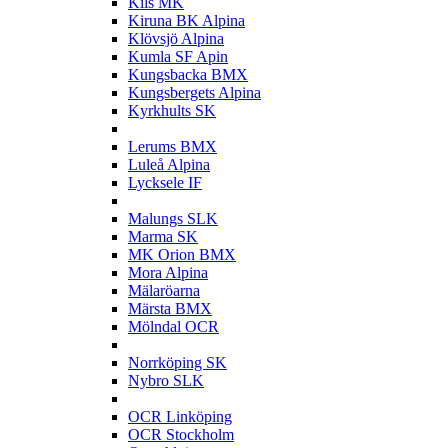
Kils MK
Kiruna BK Alpina
Klövsjö Alpina
Kumla SF Apin
Kungsbacka BMX
Kungsbergets Alpina
Kyrkhults SK
L
Lerums BMX
Luleå Alpina
Lycksele IF
M
Malungs SLK
Marma SK
MK Orion BMX
Mora Alpina
Mälaröarna
Märsta BMX
Mölndal OCR
N
Norrköping SK
Nybro SLK
O
OCR Linköping
OCR Stockholm