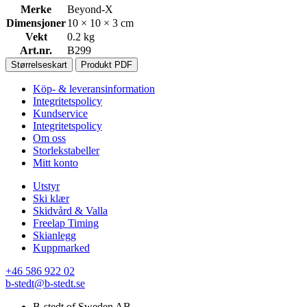
Merke
Beyond-X
Dimensjoner
10 × 10 × 3 cm
Vekt
0.2 kg
Art.nr.
B299
Størrelseskart
Produkt PDF
Köp- & leveransinformation
Integritetspolicy
Kundservice
Integritetspolicy
Om oss
Storlekstabeller
Mitt konto
Utstyr
Ski klær
Skidvård & Valla
Freelap Timing
Skianlegg
Kuppmarked
+46 586 922 02
b-stedt@b-stedt.se
B-stedt of Sweden AB