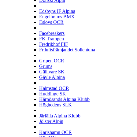
Dønski Alpin
E
Edsbyns IF Alpina
Engelholms BMX
Eslövs OCR
F
Facebreakers
FK Trampen
Fredrikhof FIF
Friluftsfrämjandet Sollentuna
G
Gripen OCR
Grums
Gällivare SK
Gävle Alpina
H
Halmstad OCR
Huddinge SK
Härnösands Alpina Klubb
Höghedens SLK
J
Järfälla Alpina Klubb
Jölster Alpin
K
Karlshamn OCR