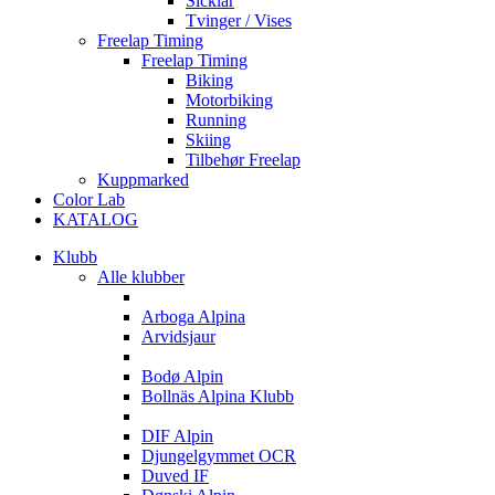
Sicklar
Tvinger / Vises
Freelap Timing
Freelap Timing
Biking
Motorbiking
Running
Skiing
Tilbehør Freelap
Kuppmarked
Color Lab
KATALOG
Klubb
Alle klubber
A
Arboga Alpina
Arvidsjaur
B
Bodø Alpin
Bollnäs Alpina Klubb
D
DIF Alpin
Djungelgymmet OCR
Duved IF