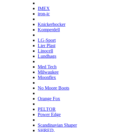
I
IMEX
iron-ic
K
Knickerbocker
Komperdell
L
LG-Sport
Lier Plast
Linocell
Lundhags
M
Med Tech
Milwaukee
Moonflex
N
No Moore Boots
O
Orange Fox
P
PELTOR
Power Edge
S
Scandinavian Shaper
SHRED.