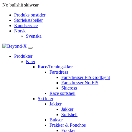
No bullshit skiwear
Produksjonstider
Storlekstabeller
Kundservice
Norsk
Svenska
Produkter
Klær
Race/Treningsklær
Fartsdress
Fartsdresser FIS Godkjent
Fartsdresser No FIS
Skicross
Race softshell
Ski klær
Jakker
Jakker
Softshell
Bukser
Frakker & Ponchos
Frakker