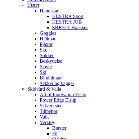
Utstyr
Handskar
HESTRA Sport
HESTRA JOB
SHRED. Hansker
Goggles
Hjälmar
Pjäxor
Sko
Sokker
Beskyttelse
Staver
Ski
Bindningar
Sekker og bagger
Skidvård & Valla
Art of Innovation Elslip
Power Edge Elslip
Skiverksted
Tillbehör
Valla
Verktøy
Børster
Fil