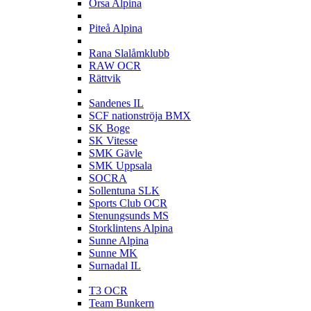
Orsa Alpina
P
Piteå Alpina
R
Rana Slalåmklubb
RAW OCR
Rättvik
S
Sandenes IL
SCF nationströja BMX
SK Boge
SK Vitesse
SMK Gävle
SMK Uppsala
SOCRA
Sollentuna SLK
Sports Club OCR
Stenungsunds MS
Storklintens Alpina
Sunne Alpina
Sunne MK
Surnadal IL
T
T3 OCR
Team Bunkern