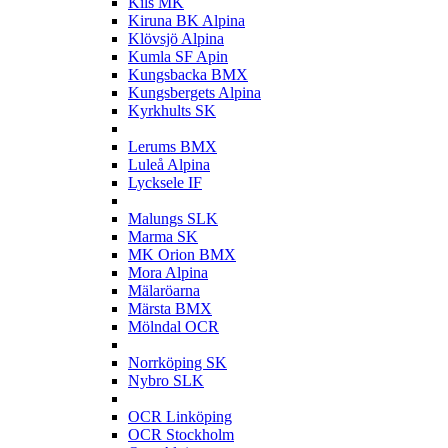
Kils MK
Kiruna BK Alpina
Klövsjö Alpina
Kumla SF Apin
Kungsbacka BMX
Kungsbergets Alpina
Kyrkhults SK
L
Lerums BMX
Luleå Alpina
Lycksele IF
M
Malungs SLK
Marma SK
MK Orion BMX
Mora Alpina
Mälaröarna
Märsta BMX
Mölndal OCR
N
Norrköping SK
Nybro SLK
O
OCR Linköping
OCR Stockholm