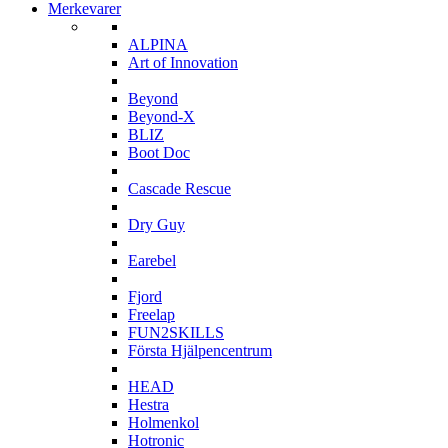
Merkevarer
A
ALPINA
Art of Innovation
B
Beyond
Beyond-X
BLIZ
Boot Doc
C
Cascade Rescue
D
Dry Guy
E
Earebel
F
Fjord
Freelap
FUN2SKILLS
Första Hjälpencentrum
H
HEAD
Hestra
Holmenkol
Hotronic