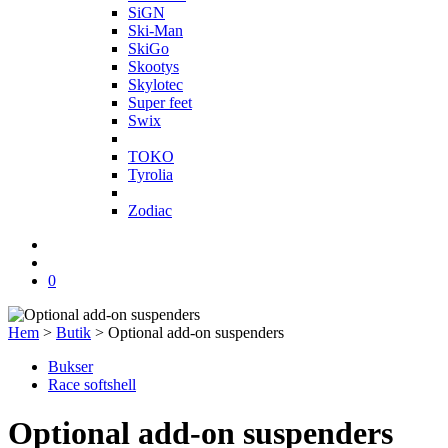
SiGN
Ski-Man
SkiGo
Skootys
Skylotec
Super feet
Swix
T
TOKO
Tyrolia
Z
Zodiac
0
Hem
>
Butik
>
Optional add-on suspenders
Bukser
Race softshell
Optional add-on suspenders