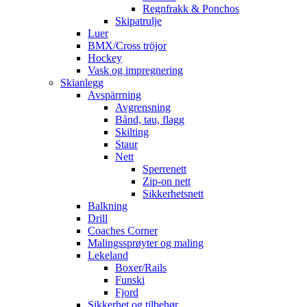
Regnfrakk & Ponchos
Skipatrulje
Luer
BMX/Cross tröjor
Hockey
Vask og impregnering
Skianlegg
Avspärrning
Avgrensning
Bånd, tau, flagg
Skilting
Staur
Nett
Sperrenett
Zip-on nett
Sikkerhetsnett
Balkning
Drill
Coaches Corner
Malingssprøyter og maling
Lekeland
Boxer/Rails
Funski
Fjord
Sikkerhet og tilbehør