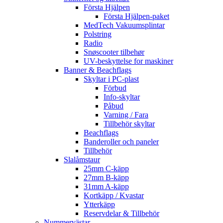
Första Hjälpen
Första Hjälpen-paket
MedTech Vakuumsplintar
Polstring
Radio
Snøscooter tilbehør
UV-beskyttelse for maskiner
Banner & Beachflags
Skyltar i PC-plast
Förbud
Info-skyltar
Påbud
Varning / Fara
Tillbehör skyltar
Beachflags
Banderoller och paneler
Tillbehör
Slalåmstaur
25mm C-käpp
27mm B-käpp
31mm A-käpp
Kortkäpp / Kvastar
Ytterkäpp
Reservdelar & Tillbehör
Nummervästar