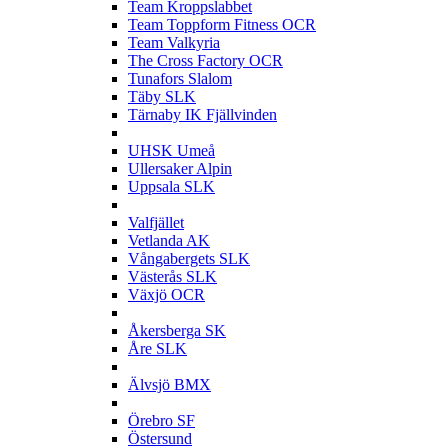
Team Kroppslabbet
Team Toppform Fitness OCR
Team Valkyria
The Cross Factory OCR
Tunafors Slalom
Täby SLK
Tärnaby IK Fjällvinden
U
UHSK Umeå
Ullersaker Alpin
Uppsala SLK
V
Valfjället
Vetlanda AK
Vångabergets SLK
Västerås SLK
Växjö OCR
Å
Åkersberga SK
Åre SLK
Ä
Älvsjö BMX
Ö
Örebro SF
Östersund