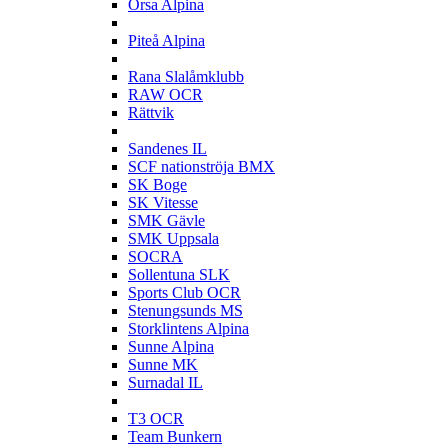
Orsa Alpina
P
Piteå Alpina
R
Rana Slalåmklubb
RAW OCR
Rättvik
S
Sandenes IL
SCF nationströja BMX
SK Boge
SK Vitesse
SMK Gävle
SMK Uppsala
SOCRA
Sollentuna SLK
Sports Club OCR
Stenungsunds MS
Storklintens Alpina
Sunne Alpina
Sunne MK
Surnadal IL
T
T3 OCR
Team Bunkern