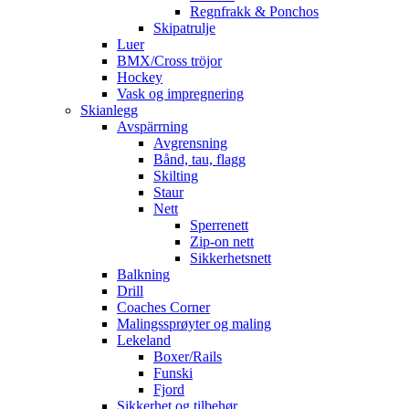
Regnfrakk & Ponchos
Skipatrulje
Luer
BMX/Cross tröjor
Hockey
Vask og impregnering
Skianlegg
Avspärrning
Avgrensning
Bånd, tau, flagg
Skilting
Staur
Nett
Sperrenett
Zip-on nett
Sikkerhetsnett
Balkning
Drill
Coaches Corner
Malingssprøyter og maling
Lekeland
Boxer/Rails
Funski
Fjord
Sikkerhet og tilbehør