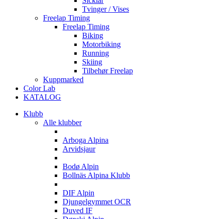
Sicklar
Tvinger / Vises
Freelap Timing
Freelap Timing
Biking
Motorbiking
Running
Skiing
Tilbehør Freelap
Kuppmarked
Color Lab
KATALOG
Klubb
Alle klubber
A
Arboga Alpina
Arvidsjaur
B
Bodø Alpin
Bollnäs Alpina Klubb
D
DIF Alpin
Djungelgymmet OCR
Duved IF