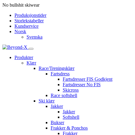
No bullshit skiwear
Produksjonstider
Storlekstabeller
Kundservice
Norsk
Svenska
Produkter
Klær
Race/Treningsklær
Fartsdress
Fartsdresser FIS Godkjent
Fartsdresser No FIS
Skicross
Race softshell
Ski klær
Jakker
Jakker
Softshell
Bukser
Frakker & Ponchos
Frakker