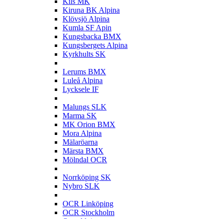
Kils MK
Kiruna BK Alpina
Klövsjö Alpina
Kumla SF Apin
Kungsbacka BMX
Kungsbergets Alpina
Kyrkhults SK
L
Lerums BMX
Luleå Alpina
Lycksele IF
M
Malungs SLK
Marma SK
MK Orion BMX
Mora Alpina
Mälaröarna
Märsta BMX
Mölndal OCR
N
Norrköping SK
Nybro SLK
O
OCR Linköping
OCR Stockholm