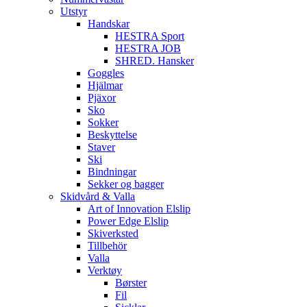
Utstyr
Handskar
HESTRA Sport
HESTRA JOB
SHRED. Hansker
Goggles
Hjälmar
Pjäxor
Sko
Sokker
Beskyttelse
Staver
Ski
Bindningar
Sekker og bagger
Skidvård & Valla
Art of Innovation Elslip
Power Edge Elslip
Skiverksted
Tillbehör
Valla
Verktøy
Børster
Fil