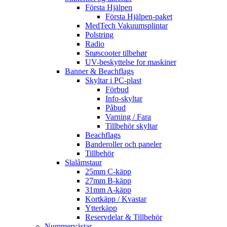
Första Hjälpen
Första Hjälpen-paket
MedTech Vakuumsplintar
Polstring
Radio
Snøscooter tilbehør
UV-beskyttelse for maskiner
Banner & Beachflags
Skyltar i PC-plast
Förbud
Info-skyltar
Påbud
Varning / Fara
Tillbehör skyltar
Beachflags
Banderoller och paneler
Tillbehör
Slalåmstaur
25mm C-käpp
27mm B-käpp
31mm A-käpp
Kortkäpp / Kvastar
Ytterkäpp
Reservdelar & Tillbehör
Nummervästar