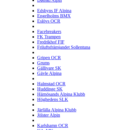
Dønski Alpin
E
Edsbyns IF Alpina
Engelholms BMX
Eslövs OCR
F
Facebreakers
FK Trampen
Fredrikhof FIF
Friluftsfrämjandet Sollentuna
G
Gripen OCR
Grums
Gällivare SK
Gävle Alpina
H
Halmstad OCR
Huddinge SK
Härnösands Alpina Klubb
Höghedens SLK
J
Järfälla Alpina Klubb
Jölster Alpin
K
Karlshamn OCR