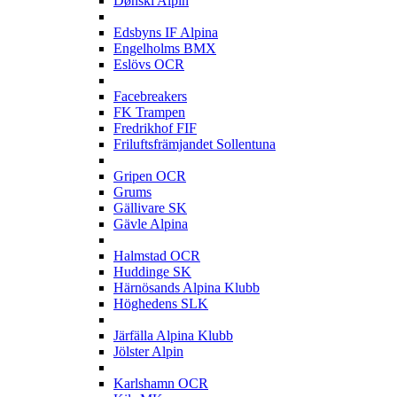
Dønski Alpin
E
Edsbyns IF Alpina
Engelholms BMX
Eslövs OCR
F
Facebreakers
FK Trampen
Fredrikhof FIF
Friluftsfrämjandet Sollentuna
G
Gripen OCR
Grums
Gällivare SK
Gävle Alpina
H
Halmstad OCR
Huddinge SK
Härnösands Alpina Klubb
Höghedens SLK
J
Järfälla Alpina Klubb
Jölster Alpin
K
Karlshamn OCR