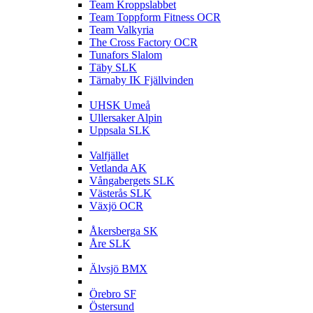
Team Kroppslabbet
Team Toppform Fitness OCR
Team Valkyria
The Cross Factory OCR
Tunafors Slalom
Täby SLK
Tärnaby IK Fjällvinden
U
UHSK Umeå
Ullersaker Alpin
Uppsala SLK
V
Valfjället
Vetlanda AK
Vångabergets SLK
Västerås SLK
Växjö OCR
Å
Åkersberga SK
Åre SLK
Ä
Älvsjö BMX
Ö
Örebro SF
Östersund