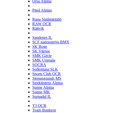
Orsa Alpina
P
Piteå Alpina
R
Rana Slalåmklubb
RAW OCR
Rättvik
S
Sandenes IL
SCF nationströja BMX
SK Boge
SK Vitesse
SMK Gävle
SMK Uppsala
SOCRA
Sollentuna SLK
Sports Club OCR
Stenungsunds MS
Storklintens Alpina
Sunne Alpina
Sunne MK
Surnadal IL
T
T3 OCR
Team Bunkern