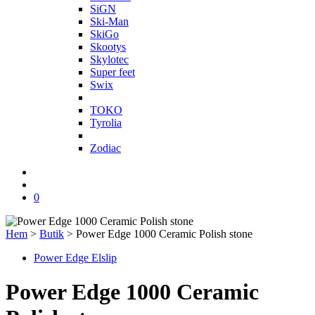
SiGN
Ski-Man
SkiGo
Skootys
Skylotec
Super feet
Swix
T
TOKO
Tyrolia
Z
Zodiac
0
Hem
>
Butik
>
Power Edge 1000 Ceramic Polish stone
Power Edge Elslip
Power Edge 1000 Ceramic