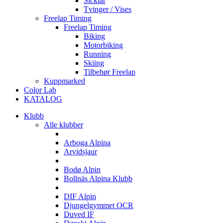
Sicklar
Tvinger / Vises
Freelap Timing
Freelap Timing
Biking
Motorbiking
Running
Skiing
Tilbehør Freelap
Kuppmarked
Color Lab
KATALOG
Klubb
Alle klubber
A
Arboga Alpina
Arvidsjaur
B
Bodø Alpin
Bollnäs Alpina Klubb
D
DIF Alpin
Djungelgymmet OCR
Duved IF