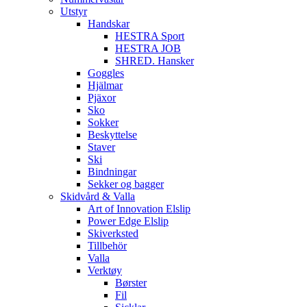
Utstyr
Handskar
HESTRA Sport
HESTRA JOB
SHRED. Hansker
Goggles
Hjälmar
Pjäxor
Sko
Sokker
Beskyttelse
Staver
Ski
Bindningar
Sekker og bagger
Skidvård & Valla
Art of Innovation Elslip
Power Edge Elslip
Skiverksted
Tillbehör
Valla
Verktøy
Børster
Fil