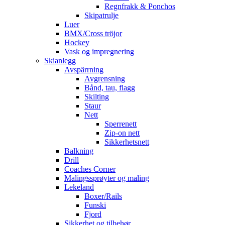
Regnfrakk & Ponchos
Skipatrulje
Luer
BMX/Cross tröjor
Hockey
Vask og impregnering
Skianlegg
Avspärrning
Avgrensning
Bånd, tau, flagg
Skilting
Staur
Nett
Sperrenett
Zip-on nett
Sikkerhetsnett
Balkning
Drill
Coaches Corner
Malingssprøyter og maling
Lekeland
Boxer/Rails
Funski
Fjord
Sikkerhet og tilbehør