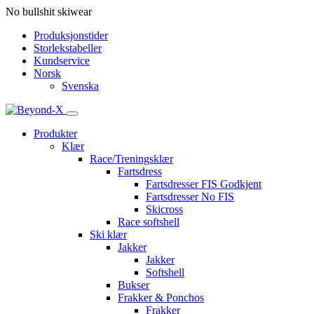
No bullshit skiwear
Produksjonstider
Storlekstabeller
Kundservice
Norsk
Svenska
Produkter
Klær
Race/Treningsklær
Fartsdress
Fartsdresser FIS Godkjent
Fartsdresser No FIS
Skicross
Race softshell
Ski klær
Jakker
Jakker
Softshell
Bukser
Frakker & Ponchos
Frakker