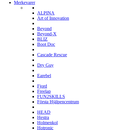
Merkevarer
A
ALPINA
Art of Innovation
B
Beyond
Beyond-X
BLIZ
Boot Doc
C
Cascade Rescue
D
Dry Guy
E
Earebel
F
Fjord
Freelap
FUN2SKILLS
Första Hjälpencentrum
H
HEAD
Hestra
Holmenkol
Hotronic