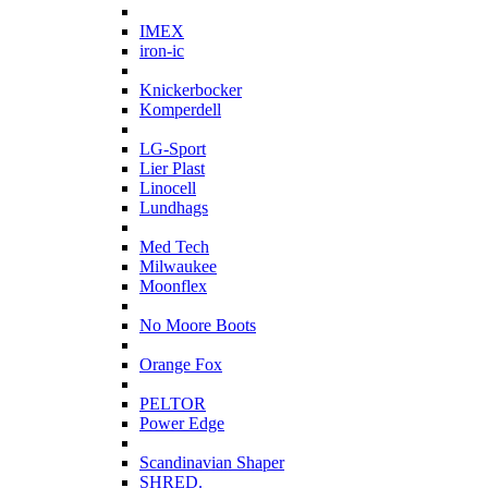
I
IMEX
iron-ic
K
Knickerbocker
Komperdell
L
LG-Sport
Lier Plast
Linocell
Lundhags
M
Med Tech
Milwaukee
Moonflex
N
No Moore Boots
O
Orange Fox
P
PELTOR
Power Edge
S
Scandinavian Shaper
SHRED.