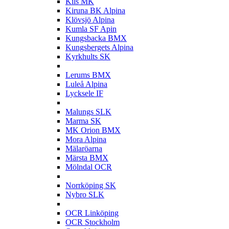
Kils MK
Kiruna BK Alpina
Klövsjö Alpina
Kumla SF Apin
Kungsbacka BMX
Kungsbergets Alpina
Kyrkhults SK
L
Lerums BMX
Luleå Alpina
Lycksele IF
M
Malungs SLK
Marma SK
MK Orion BMX
Mora Alpina
Mälaröarna
Märsta BMX
Mölndal OCR
N
Norrköping SK
Nybro SLK
O
OCR Linköping
OCR Stockholm