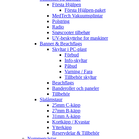
Första Hjälpen
Första Hjälpen-paket
MedTech Vakuumsplintar
Polstring
Radio
Snøscooter tilbehør
UV-beskyttelse for maskiner
Banner & Beachflags
Skyltar i PC-plast
Förbud
Info-skyltar
Påbud
Varning / Fara
Tillbehör skyltar
Beachflags
Banderoller och paneler
Tillbehör
Slalåmstaur
25mm C-käpp
27mm B-käpp
31mm A-käpp
Kortkäpp / Kvastar
Ytterkäpp
Reservdelar & Tillbehör
Nummervästar