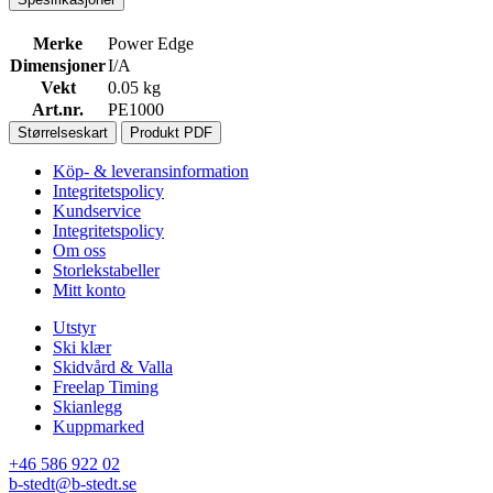
Merke
Power Edge
Dimensjoner
I/A
Vekt
0.05 kg
Art.nr.
PE1000
Størrelseskart
Produkt PDF
Köp- & leveransinformation
Integritetspolicy
Kundservice
Integritetspolicy
Om oss
Storlekstabeller
Mitt konto
Utstyr
Ski klær
Skidvård & Valla
Freelap Timing
Skianlegg
Kuppmarked
+46 586 922 02
b-stedt@b-stedt.se