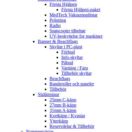
Första Hjälpen
Första Hjälpen-paket
MedTech Vakuumsplintar
Polstring
Radio
Snøscooter tilbehør
UV-beskyttelse for maskiner
Banner & Beachflags
Skyltar i PC-plast
Förbud
Info-skyltar
Påbud
Varning / Fara
Tillbehör skyltar
Beachflags
Banderoller och paneler
Tillbehör
Slalåmstaur
25mm C-käpp
27mm B-käpp
31mm A-käpp
Kortkäpp / Kvastar
Ytterkäpp
Reservdelar & Tillbehör
Nummervästar