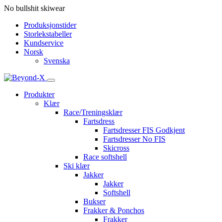
No bullshit skiwear
Produksjonstider
Storlekstabeller
Kundservice
Norsk
Svenska
Produkter
Klær
Race/Treningsklær
Fartsdress
Fartsdresser FIS Godkjent
Fartsdresser No FIS
Skicross
Race softshell
Ski klær
Jakker
Jakker
Softshell
Bukser
Frakker & Ponchos
Frakker