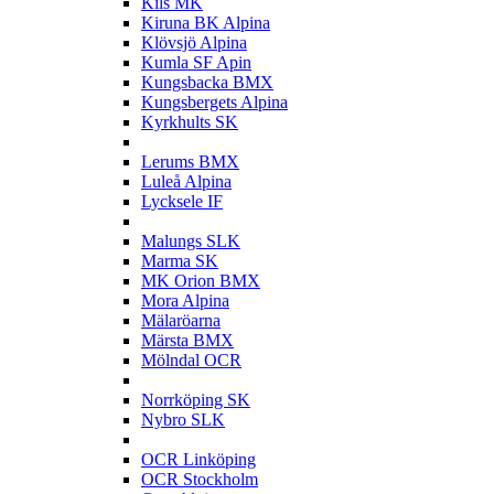
Kils MK
Kiruna BK Alpina
Klövsjö Alpina
Kumla SF Apin
Kungsbacka BMX
Kungsbergets Alpina
Kyrkhults SK
L
Lerums BMX
Luleå Alpina
Lycksele IF
M
Malungs SLK
Marma SK
MK Orion BMX
Mora Alpina
Mälaröarna
Märsta BMX
Mölndal OCR
N
Norrköping SK
Nybro SLK
O
OCR Linköping
OCR Stockholm