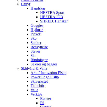
Utstyr
Handskar
HESTRA Sport
HESTRA JOB
SHRED. Hansker
Goggles
Hjälmar
Pjäxor
Sko
Sokker
Beskyttelse
Staver
Ski
Bindningar
Sekker og bagger
Skidvård & Valla
Art of Innovation Elslip
Power Edge Elslip
Skiverksted
Tillbehör
Valla
Verktøy
Børster
Fil