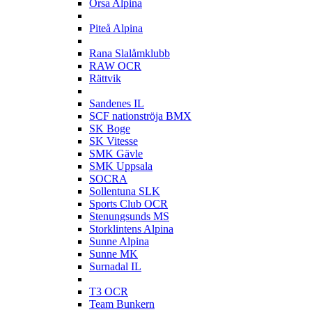
Orsa Alpina
P
Piteå Alpina
R
Rana Slalåmklubb
RAW OCR
Rättvik
S
Sandenes IL
SCF nationströja BMX
SK Boge
SK Vitesse
SMK Gävle
SMK Uppsala
SOCRA
Sollentuna SLK
Sports Club OCR
Stenungsunds MS
Storklintens Alpina
Sunne Alpina
Sunne MK
Surnadal IL
T
T3 OCR
Team Bunkern