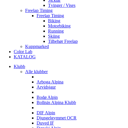
Sicklar
Tvinger / Vises
Freelap Timing
Freelap Timing
Biking
Motorbiking
Running
Skiing
Tilbehør Freelap
Kuppmarked
Color Lab
KATALOG
Klubb
Alle klubber
A
Arboga Alpina
Arvidsjaur
B
Bodø Alpin
Bollnäs Alpina Klubb
D
DIF Alpin
Djungelgymmet OCR
Duved IF