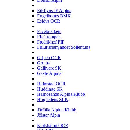
Dønski Alpin
E
Edsbyns IF Alpina
Engelholms BMX
Eslövs OCR
F
Facebreakers
FK Trampen
Fredrikhof FIF
Friluftsfrämjandet Sollentuna
G
Gripen OCR
Grums
Gällivare SK
Gävle Alpina
H
Halmstad OCR
Huddinge SK
Härnösands Alpina Klubb
Höghedens SLK
J
Järfälla Alpina Klubb
Jölster Alpin
K
Karlshamn OCR