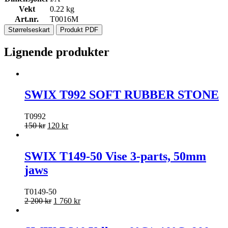
Vekt
0.22 kg
Art.nr.
T0016M
Størrelseskart
Produkt PDF
Lignende produkter
SWIX T992 SOFT RUBBER STONE
T0992
150
kr
120
kr
SWIX T149-50 Vise 3-parts, 50mm
jaws
T0149-50
2 200
kr
1 760
kr