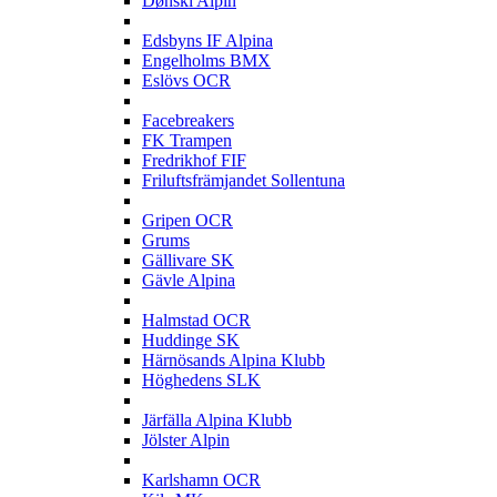
Dønski Alpin
E
Edsbyns IF Alpina
Engelholms BMX
Eslövs OCR
F
Facebreakers
FK Trampen
Fredrikhof FIF
Friluftsfrämjandet Sollentuna
G
Gripen OCR
Grums
Gällivare SK
Gävle Alpina
H
Halmstad OCR
Huddinge SK
Härnösands Alpina Klubb
Höghedens SLK
J
Järfälla Alpina Klubb
Jölster Alpin
K
Karlshamn OCR