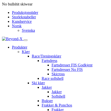
No bullshit skiwear
Produksjonstider
Storlekstabeller
Kundservice
Norsk
Svenska
Produkter
Klær
Race/Treningsklær
Fartsdress
Fartsdresser FIS Godkjent
Fartsdresser No FIS
Skicross
Race softshell
Ski klær
Jakker
Jakker
Softshell
Bukser
Frakker & Ponchos
Frakker