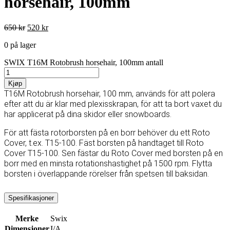
horsehair, 100mm
650
kr
520
kr
0 på lager
SWIX T16M Rotobrush horsehair, 100mm antall
Kjøp
T16M Rotobrush horsehair, 100 mm, används för att polera
efter att du är klar med plexisskrapan, för att ta bort vaxet du
har applicerat på dina skidor eller snowboards.
För att fästa rotorborsten på en borr behöver du ett Roto
Cover, t.ex. T15-100. Fäst borsten på handtaget till Roto
Cover T15-100. Sen fästar du Roto Cover med borsten på en
borr med en minsta rotationshastighet på 1500 rpm. Flytta
borsten i överlappande rörelser från spetsen till baksidan.
Spesifikasjoner
Merke
Swix
Dimensjoner
I/A