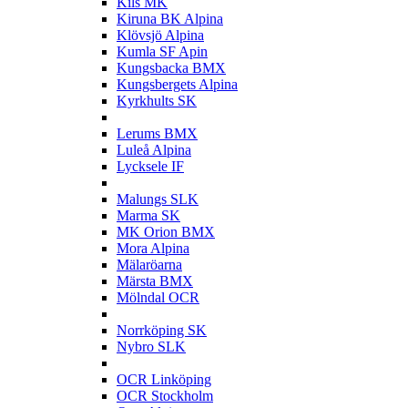
Kils MK
Kiruna BK Alpina
Klövsjö Alpina
Kumla SF Apin
Kungsbacka BMX
Kungsbergets Alpina
Kyrkhults SK
L
Lerums BMX
Luleå Alpina
Lycksele IF
M
Malungs SLK
Marma SK
MK Orion BMX
Mora Alpina
Mälaröarna
Märsta BMX
Mölndal OCR
N
Norrköping SK
Nybro SLK
O
OCR Linköping
OCR Stockholm