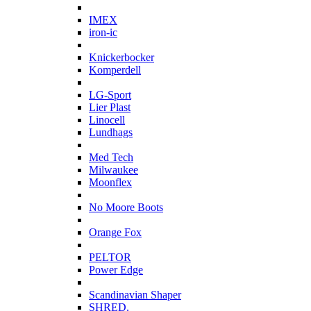
I
IMEX
iron-ic
K
Knickerbocker
Komperdell
L
LG-Sport
Lier Plast
Linocell
Lundhags
M
Med Tech
Milwaukee
Moonflex
N
No Moore Boots
O
Orange Fox
P
PELTOR
Power Edge
S
Scandinavian Shaper
SHRED.