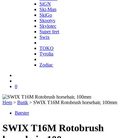
SiGN
Ski-Man
SkiGo
Skootys
Skylotec
Super feet
Swix
T
TOKO
Tyrolia
Z
Zodiac
0
Hem
>
Butik
>
SWIX T16M Rotobrush horsehair, 100mm
Børster
SWIX T16M Rotobrush