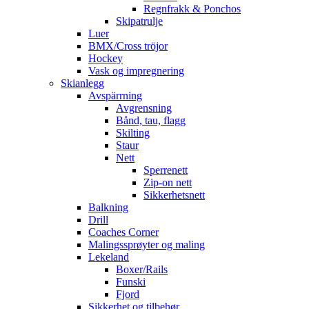
Regnfrakk & Ponchos
Skipatrulje
Luer
BMX/Cross tröjor
Hockey
Vask og impregnering
Skianlegg
Avspärrning
Avgrensning
Bånd, tau, flagg
Skilting
Staur
Nett
Sperrenett
Zip-on nett
Sikkerhetsnett
Balkning
Drill
Coaches Corner
Malingssprøyter og maling
Lekeland
Boxer/Rails
Funski
Fjord
Sikkerhet og tilbehør