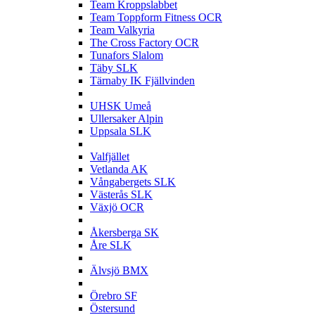
Team Kroppslabbet
Team Toppform Fitness OCR
Team Valkyria
The Cross Factory OCR
Tunafors Slalom
Täby SLK
Tärnaby IK Fjällvinden
U
UHSK Umeå
Ullersaker Alpin
Uppsala SLK
V
Valfjället
Vetlanda AK
Vångabergets SLK
Västerås SLK
Växjö OCR
Å
Åkersberga SK
Åre SLK
Ä
Älvsjö BMX
Ö
Örebro SF
Östersund