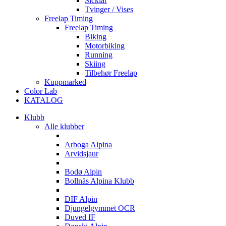
Sicklar
Tvinger / Vises
Freelap Timing
Freelap Timing
Biking
Motorbiking
Running
Skiing
Tilbehør Freelap
Kuppmarked
Color Lab
KATALOG
Klubb
Alle klubber
A
Arboga Alpina
Arvidsjaur
B
Bodø Alpin
Bollnäs Alpina Klubb
D
DIF Alpin
Djungelgymmet OCR
Duved IF