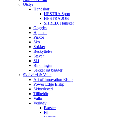
Utstyr
Handskar
HESTRA Sport
HESTRA JOB
SHRED. Hansker
Goggles
Hjälmar
Pjäxor
Sko
Sokker
Beskyttelse
Staver
Ski
Bindningar
Sekker og bagger
Skidvård & Valla
Art of Innovation Elslip
Power Edge Elslip
Skiverksted
Tillbehör
Valla
Verktøy
Børster
Fil