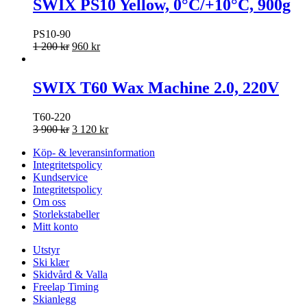
SWIX PS10 Yellow, 0°C/+10°C, 900g
PS10-90
1 200
kr
960
kr
SWIX T60 Wax Machine 2.0, 220V
T60-220
3 900
kr
3 120
kr
Köp- & leveransinformation
Integritetspolicy
Kundservice
Integritetspolicy
Om oss
Storlekstabeller
Mitt konto
Utstyr
Ski klær
Skidvård & Valla
Freelap Timing
Skianlegg