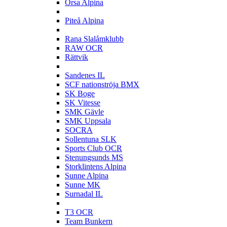
Orsa Alpina
P
Piteå Alpina
R
Rana Slalåmklubb
RAW OCR
Rättvik
S
Sandenes IL
SCF nationströja BMX
SK Boge
SK Vitesse
SMK Gävle
SMK Uppsala
SOCRA
Sollentuna SLK
Sports Club OCR
Stenungsunds MS
Storklintens Alpina
Sunne Alpina
Sunne MK
Surnadal IL
T
T3 OCR
Team Bunkern