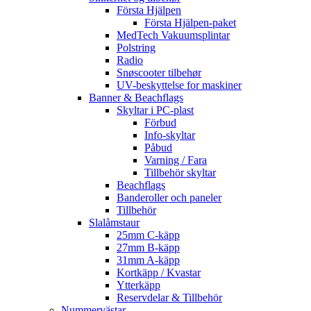
Första Hjälpen
Första Hjälpen-paket
MedTech Vakuumsplintar
Polstring
Radio
Snøscooter tilbehør
UV-beskyttelse for maskiner
Banner & Beachflags
Skyltar i PC-plast
Förbud
Info-skyltar
Påbud
Varning / Fara
Tillbehör skyltar
Beachflags
Banderoller och paneler
Tillbehör
Slalåmstaur
25mm C-käpp
27mm B-käpp
31mm A-käpp
Kortkäpp / Kvastar
Ytterkäpp
Reservdelar & Tillbehör
Nummervästar