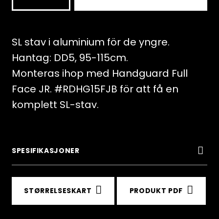
WC
PRO
JR
SL stav i aluminium för de yngre.
SL,
Hantag: DD5, 95-115cm.
premium
Monteras ihop med Handguard Full
aluminum
Face JR. #RDHG15FJB för att få en
antall
komplett SL-stav.
SPESIFIKASJONER
STØRRELSESKART
PRODUKT PDF