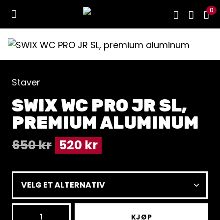
0
Staver
SWIX WC PRO JR SL,
PREMIUM ALUMINUM
650
kr
520
kr
SWIX
KJØP