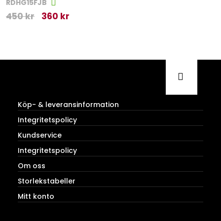
RDHG15FJB
450
kr
360
kr
Köp- & leveransinformation
Integritetspolicy
Kundservice
Integritetspolicy
Om oss
Storlekstabeller
Mitt konto