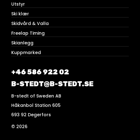
Utstyr
Ski klær
Skidvård & Valla
Freelap Timing
Skianlegg
Kuppmarked
+46 586 922 02
B-STEDT@B-STEDT.SE
B-stedt of Sweden AB
Håkanbol Station 605
693 92 Degerfors
© 2026