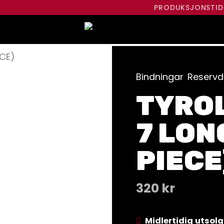
PRODUKSJONSTID
ECE)
Bindningar
Reservde
TYROL
7 LONG
PIECE
320
kr
Midlertidig utsolg