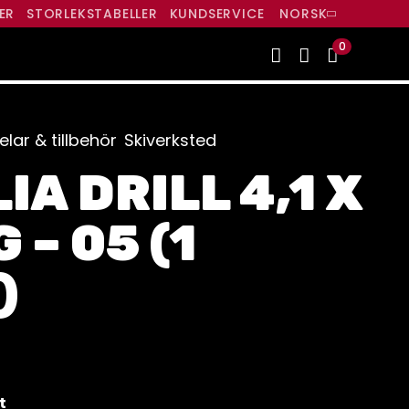
ER
STORLEKSTABELLER
KUNDSERVICE
NORSK
0
lar & tillbehör
Skiverksted
IA DRILL 4,1 X
 – 05 (1
)
t