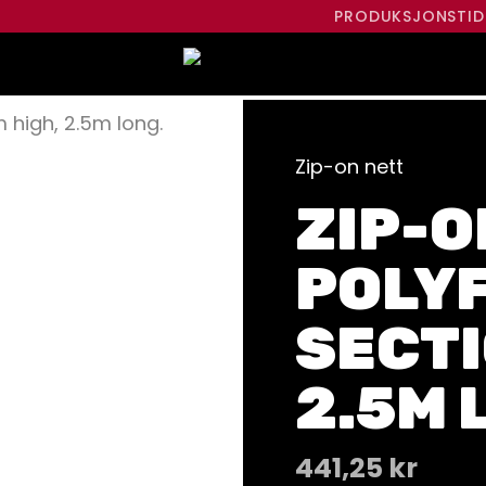
PRODUKSJONSTID
 high, 2.5m long.
Zip-on nett
ZIP-O
POLY
SECTI
2.5M 
441,25
kr