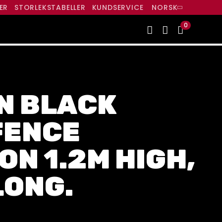
ER
STORLEKSTABELLER
KUNDSERVICE
NORSK
0
N BLACK
FENCE
ON 1.2M HIGH,
LONG.