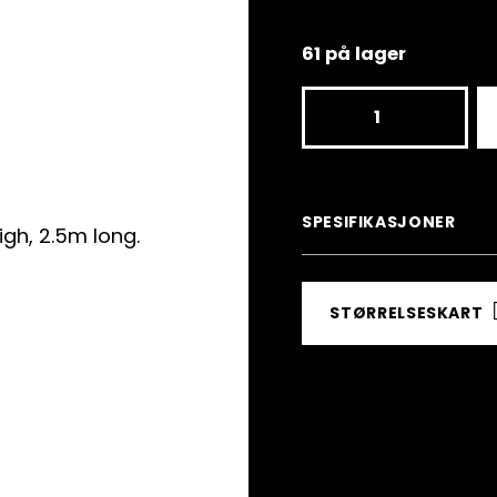
61 på lager
Zip-
on
Black
Polyfence
SPESIFIKASJONER
section
1.2m
STØRRELSESKART
high,
2.5m
long.
antall