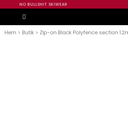
NO BULLSHIT SKIWEAR
Hem
>
Butik
>
Zip-on Black Polyfence section 1.2m